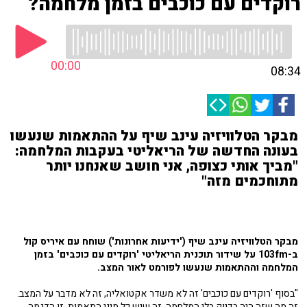
רוקדים עם כוכבים בזמן מלחמה?
00:00
08:34
מבקר הטלוויזיה עינב שיף על ההתאמות שנעשו
בעונה החדשה של הריאליטי בעקבות המלחמה:
"מביך אותי כצופה, אני חושב שאנחנו יותר
מתוחכמים מזה"
מבקר הטלוויזיה עינב שיף ('ידיעות אחרונות') שוחח עם איריס קול
ב-103fm על שידור תוכנית הריאליטי 'רוקדים עם כוכבים' בזמן
המלחמה וההתאמות שנעשו לפורמט לאור המצב.
"בסוף 'רוקדים עם כוכבים' זה לא משדר אקטואליה, זה לא מדבר על המצב.
זה מה שזה היה בדיוק בלי המלחמה. זה שיש כל מיני התאמות, זו הדגמה