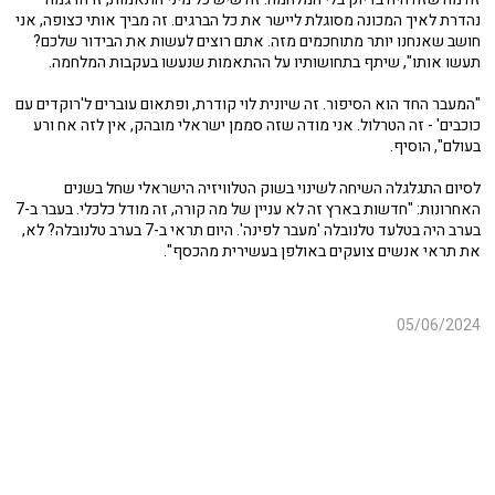
נהדרת לאיך המכונה מסוגלת ליישר את כל הברגים. זה מביך אותי כצופה, אני
חושב שאנחנו יותר מתוחכמים מזה. אתם רוצים לעשות את הבידור שלכם?
תעשו אותו", שיתף בתחושותיו על ההתאמות שנעשו בעקבות המלחמה.
"המעבר החד הוא הסיפור. זה שיונית לוי קודרת, ופתאום עוברים ל'רוקדים עם
כוכבים' - זה הטרלול. אני מודה שזה סממן ישראלי מובהק, אין לזה אח ורע
בעולם", הוסיף.
לסיום התגלגלה השיחה לשינוי בשוק הטלוויזיה הישראלי שחל בשנים
האחרונות: "חדשות בארץ זה לא עניין של מה קורה, זה מודל כלכלי. בעבר ב-7
בערב היה בטלעד טלנובלה 'מעבר לפינה'. היום תראי ב-7 בערב טלנובלה? לא,
את תראי אנשים צועקים באולפן בעשירית מהכסף".
05/06/2024