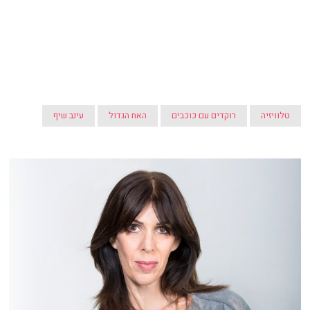
טלוויזיה
רוקדים עם כוכבים
האח הגדול
עינב שיף