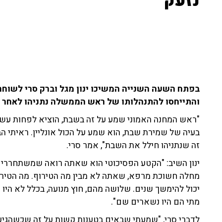
נזעק"
בפתח השעה השנייה המשיכו ינון מגל וברק סרי לשוחח
והתייחסו להתנהלותו של ראש הממשלה נתניהו לאחר 
"ראש המחנה האמוני שמע על זה בשבת, הוציא לפחות עשר ה
בעיה של שמירת שבת, הוא שמע על הכול אונליין. ראיתי הב
זה שנתניהו חילל את השבת", אמר סרי.
ינון השיב: "הקטע הפסיכוטי הוא שאתה רואה שמשתחררים 
מחלה חשוכת מרפא, שאתה לא מבין מה הטירוף. מה הטיר
יכול להימשך שנים. שלושה מהם, חוץ מנועה, בכלל לא הי
מתי הם היו נשארים שם".
לדברי סרי, "שמעתי שבאים בטענות קשות על זה שכשהגיעו 