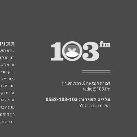
תוכניות fm
שבע תש
ינון מגל 
אראל סג"
ברק סרי 
גיא פלג
דבורה הנביאה 6, רמת השרון
תוכנית ה
radio@103.fm
איריס קו
עלייה לשידור: 0552-103-103
איפה הכ
בעלות שיחה רגילה
פנינה בת
רון קופמ
רז שכניק