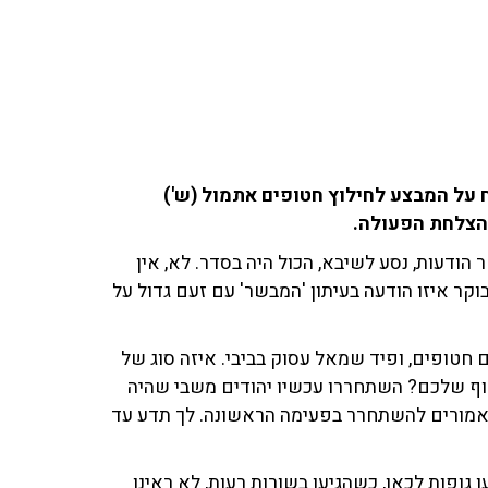
 על המבצע לחילוץ חטופים אתמול (ש')
הצלחת הפעולה.
ודעות, נסע לשיבא, הכול היה בסדר. לא, אין
וקר איזו הודעה בעיתון 'המבשר' עם זעם גדול על
חטופים, ופיד שמאל עסוק בביבי. איזה סוג של
וף שלכם? השתחררו עכשיו יהודים משבי שהיה
ו אמורים להשתחרר בפעימה הראשונה. לך תדע עד
גופות לכאן, כשהגיעו בשורות רעות, לא ראינו