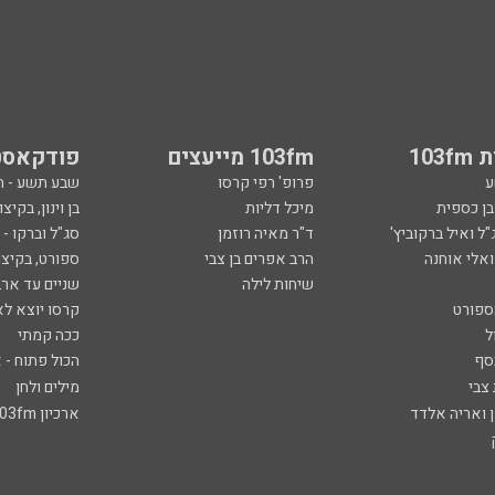
103
103fm מייעצים
פודקאסט
ע
פרופ' רפי קרסו
שבע תשע - 
ובן כספית
מיכל דליות
בן וינון, בקיצו
ל ואיל ברקוביץ'
ד"ר מאיה רוזמן
סג"ל וברקו -
ואלי אוחנה
הרב אפרים בן צבי
ספורט, בקיצו
שיחות לילה
שניים עד ארב
ספורט
קרסו יוצא לא
ל
ככה קמתי
סף
הכול פתוח - א
 צבי
מילים ולחן
ן ואריה אלדד
ארכיון 103fm