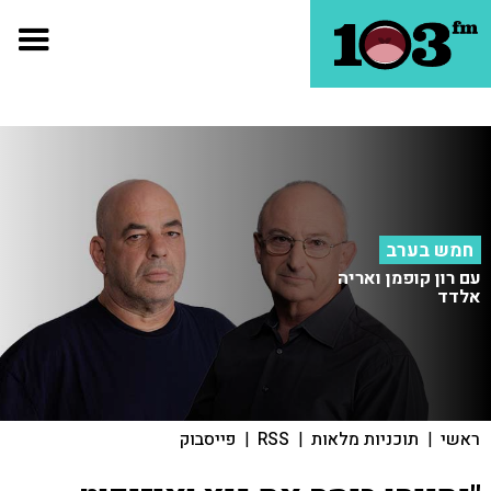
חמש בערב
עם רון קופמן ואריה
אלדד
ראשי
|
תוכניות מלאות
|
RSS
|
פייסבוק