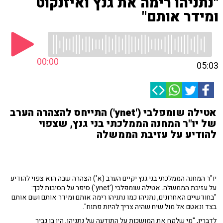
"נתניהו רימה את גנץ ואיזנקוט
ומידר אותם"
00:00
05:03
אטילה שומפלבי ('ynet') התייחס להצהרה הערב
של יו"ר המחנה הממלכתי בני גנץ, שצפוי
להודיע על עזיבת הממשלה
יו"ר המחנה הממלכתי בני גנץ יקיים הערב (א') הצהרה שבה הוא צפוי להודיע
על עזיבת הממשלה. אטילה שומפלבי ('ynet') סיפר על הסיבות לכך:
"בחודשיים האחרונים, נתניהו כמו נתניהו רימה אותם ומידר אותם ושם אותם
בצד ונאטם אל מול שיח שהיה צריך להיות פתוח".
לדבריו, "מי שלקח את המושכות על התודעה של נתניהו, היו בן גביר