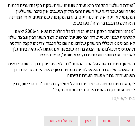
"ועידת השלטון המקומי היא ועידה שנתית שמתעסקת בקידום ערים חכמות.
אני חושב שבמדינה של תשעה וחצי מיליון תושבים אין סיבה שהשלטון
המקומי לא ייקח את זה כפרויקט. בהרבה מקומות שמזמינים אותי המדינה
היא חלק נרחב בדבר הזה", טען ביבס.
"אנחנו במלחמה בצפון, והגיע הזמן לקבל החלטה בנושא. ב-2006 יצאנו
למלחמת לבנון השנייה, וזה יצר סוג של הרתעה. הצד השני הבין שבצד שלנו
לא מבינים את כללי המשחק שלהם. פה עם כל הכבוד צריכים לקבל החלטה
ולהכניס את כולם מתוך הבנה ברורה שבצפון אם אנחנו לא נהיה ביחד נלך
לאיבוד. אני חושב שפרישת גנץ היא טעות", הוסיף ביבס.
בהמשך סיפר בגאווה על השר המנוח: "דוד לוי היה פורץ דרך, בשפה צבאית
זה ששוכב על הגדר. הוא שילם את המחיר. בסוף זאת הייתה פריצת דרך
משמעותית עבור אנשים מעיירות פיתוח".
לקראת סיום השיחה הביע דעתו גם על מחלוקת הגיוס: "דור הניצחון, צריך
לשים אותו בקצה הפירמידה. מי שמשרת מקבל".
10/06/2024
עיר
רשויות
צפון
ישראל במלחמה