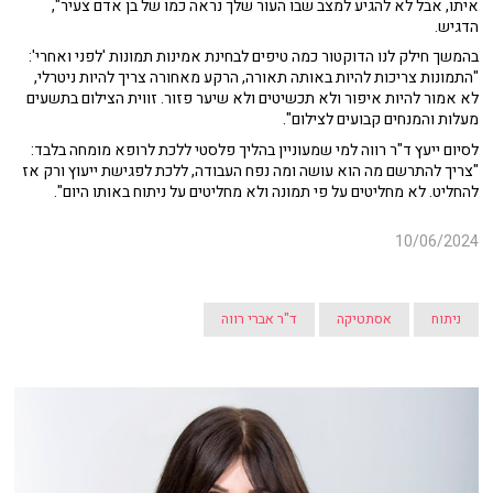
איתו, אבל לא להגיע למצב שבו העור שלך נראה כמו של בן אדם צעיר",
הדגיש.
בהמשך חילק לנו הדוקטור כמה טיפים לבחינת אמינות תמונות 'לפני ואחרי':
"התמונות צריכות להיות באותה תאורה, הרקע מאחורה צריך להיות ניטרלי,
לא אמור להיות איפור ולא תכשיטים ולא שיער פזור. זווית הצילום בתשעים
מעלות והמנחים קבועים לצילום".
לסיום ייעץ ד"ר רווה למי שמעוניין בהליך פלסטי ללכת לרופא מומחה בלבד:
"צריך להתרשם מה הוא עושה ומה נפח העבודה, ללכת לפגישת ייעוץ ורק אז
להחליט. לא מחליטים על פי תמונה ולא מחליטים על ניתוח באותו היום".
10/06/2024
ניתוח
אסתטיקה
ד"ר אברי רווה