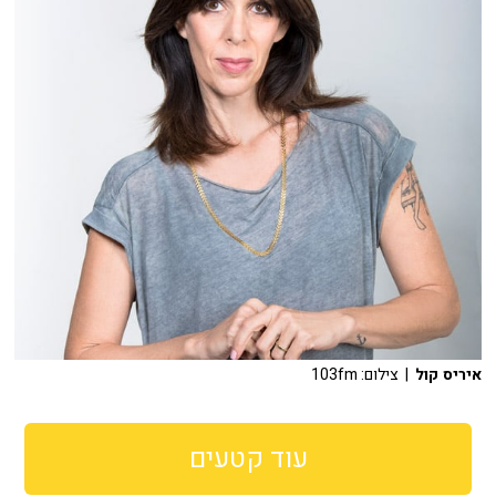
איריס קול
| צילום: 103fm
עוד קטעים