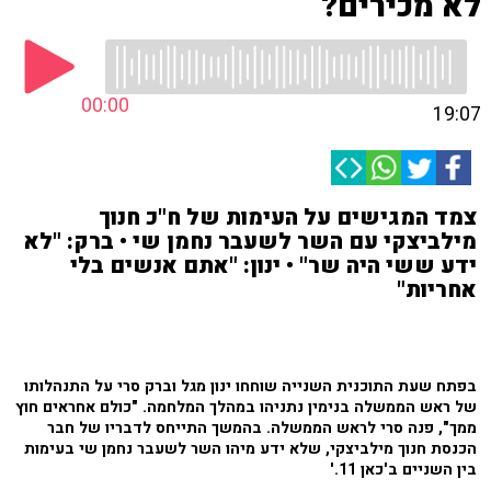
לא מכירים?
00:00
19:07
צמד המגישים על העימות של ח"כ חנוך
מילביצקי עם השר לשעבר נחמן שי • ברק: "לא
ידע ששי היה שר" • ינון: "אתם אנשים בלי
אחריות"
בפתח שעת התוכנית השנייה שוחחו ינון מגל וברק סרי על התנהלותו
של ראש הממשלה בנימין נתניהו במהלך המלחמה. "כולם אחראים חוץ
ממך", פנה סרי לראש הממשלה. בהמשך התייחס לדבריו של חבר
הכנסת חנוך מילביצקי, שלא ידע מיהו השר לשעבר נחמן שי בעימות
בין השניים ב'כאן 11.'