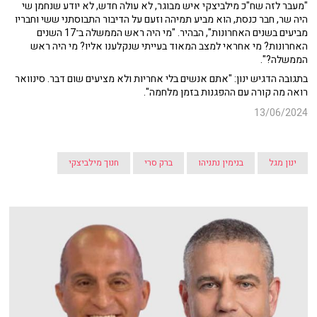
"מעבר לזה שח"כ מילביצקי איש מבוגר, לא עולה חדש, לא יודע שנחמן שי
היה שר, חבר כנסת, הוא מביע תמיהה וזעם על הדיבור התבוסתני ששי וחבריו
מביעים בשנים האחרונות", הבהיר. "מי היה ראש הממשלה ב־17 השנים
האחרונות? מי אחראי למצב המאוד בעייתי שנקלענו אליו? מי היה ראש
הממשלה?".
בתגובה הדגיש ינון: "אתם אנשים בלי אחריות ולא מציעים שום דבר. סינוואר
רואה מה קורה עם ההפגנות בזמן מלחמה".
13/06/2024
ינון מגל
בנימין נתניהו
ברק סרי
חנוך מילביצקי