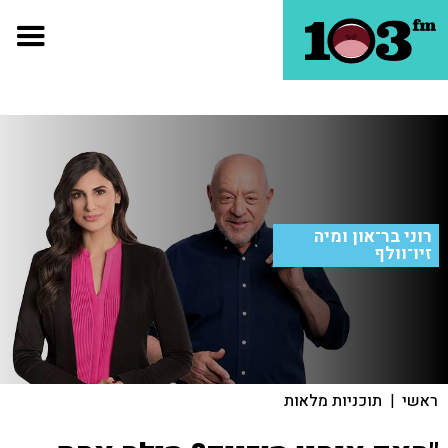
רוני בר־און ומיה
זיו־וולף
ראשי
|
תוכניות מלאות