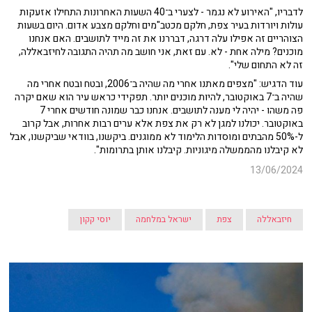
לדבריו, "האירוע לא נגמר - לצערי ב־40 השעות האחרונות התחילו אזעקות
עולות ויורדות בעיר צפת, חלקם מכטב"מים וחלקם מצבע אדום. היום בשעות
הצוהריים זה אפילו עלה דרגה, דבררנו את זה מייד לתושבים. האם אנחנו
מוכנים? מילה אחת - לא. עם זאת, אני חושב מה תהיה התגובה לחיזבאללה,
זה לא התחום שלי".
עוד הדגיש: "מצפים מאתנו אחרי מה שהיה ב־2006, ובטח ובטח אחרי מה
שהיה ב־7 באוקטובר, להיות מוכנים יותר. תפקידי כראש עיר הוא שאם יקרה
פה משהו - יהיה לי מענה לתושבים. אנחנו כבר שמונה חודשים אחרי 7
באוקטובר. יכולנו למגן לא רק את צפת אלא ערים רבות אחרות, אבל קרוב
ל-50% מהבתים ומוסדות הלימוד לא ממוגנים. ביקשנו, בוודאי שביקשנו, אבל
לא קיבלנו מהממשלה מיגוניות. קיבלנו אותן בתרומות".
13/06/2024
חיזבאללה
צפת
ישראל במלחמה
יוסי קקון