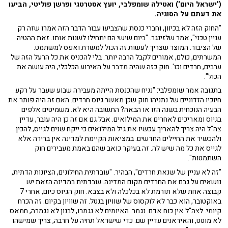
('ישראל היום') ואטילה שומפלבי, יועץ אסטרטגי ופרשן פוליטי, הביעו
את דעתם על הסוגיה.
"החוק הזה לא בכיוון, וחברי כנסת שהצביעו עבור הדבר הזה אמרו שזה רק
עניין טכני", אמר שלזינגר. "ביום שישי הם יתחילו לשנות אותו. זאת ההטיה
של הציבור. המוצר שצריך לעשות זה הכול למשרת ואפס למשתמט.
המשרתים, כולם, אמורים לקבל הרבה יותר. בלי להכניס את כל הרעל הזה של
ערבים, חרדים וכו'. חוק כזה שהיה מדבר על האירוע הכלכלי, היה עושה את
הכול".
בתגובה אמר שומפלבי: "נניח שהכנסת הייתה מעבירה שבוע שעבר על רקע
חיוכיו הזדוניים של נתניהו חוק שכן מאשר גיוס חרדים. האם זה היה פותר את
הבעיה הנוכחית בשנה הזו או הבאה? התשובה היא לא. משמיטים אלפים
בגיוס ומאריכים לאחרים את המילואים. אבל גם אם זה כן היה עובר, עדיין
צה"ל היה צריך להאריך עכשיו את גיל המילואים כי ייקח שנים לגייס, להכין
ולהכשיר את החיילים החדשים. במציאות הקיימת למדינה אין ברירה אלא
לגייס את כל מה שיש לה. זה בעיקר כואב שהם באמת מעבירים חוק
השתמטות".
"זה לא עניין של שנאת חרדים", הבהיר. "עובדתית החילונים, הציונות הדתית,
נושאים על גבם את החרדים מקום המדינה. עובדתית במדינה הזאת יש
קבוצה אחת שלא תורמת לא בכלכלה ולא בצבא. חוק הגיוס כיום, אחרי 7
באוקטובר, הוא כבר לא לוקסוס של שוויון בנטל. זה שוויון בקיום. זה הכרח
קיומי. לצה"ל אין כוח אדם. נגמר. האיומים לא נגמרו, לבנון לא נגמרה, חמאס
לא מוטט, והאיראנים עדיין שם. כדי שישראל תחיה על חרבה, צריך שמישהו