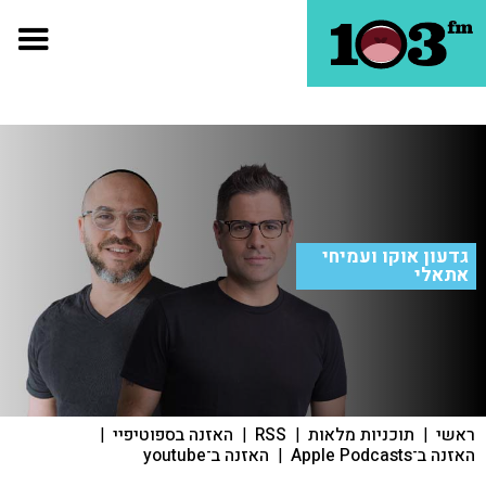
גדעון אוקו ועמיחי
אתאלי
ראשי
|
תוכניות מלאות
|
RSS
|
האזנה בספוטיפיי
|
האזנה ב־Apple Podcasts
|
האזנה ב־youtube