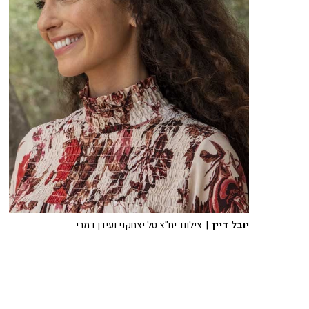
יובל דיין
| צילום: יח"צ טל יצחקני ועידן דמרי