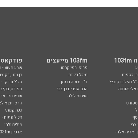
103
103fm מייעצים
פודקאסט
ע
פרופ' רפי קרסו
שבע תשע - 
ובן כספית
מיכל דליות
בן וינון, בקיצו
ל ואיל ברקוביץ'
ד"ר מאיה רוזמן
סג"ל וברקו -
ואלי אוחנה
הרב אפרים בן צבי
ספורט, בקיצו
שיחות לילה
שניים עד ארב
ספורט
קרסו יוצא לא
ל
ככה קמתי
סף
הכול פתוח - א
 צבי
מילים ולחן
ן ואריה אלדד
ארכיון 103fm