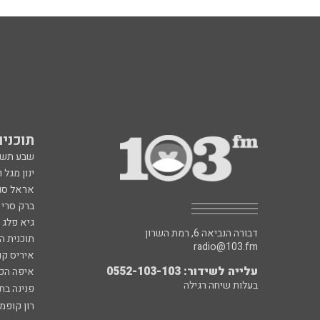
תוכניות fm
שבע תש
ינון מגל 
אראל סג"
ברק סרי 
גיא פלג
דבורה הנביאה 6, רמת השרון
תוכנית ה
radio@103.fm
איריס קו
עלייה לשידור: 0552-103-103
איפה הכ
בעלות שיחה רגילה
פנינה בת
רון קופמ