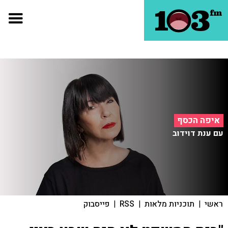
איפה הכסף
עם ענת דוידוב
ראשי
|
תוכניות מלאות
|
RSS
|
פייסבוק