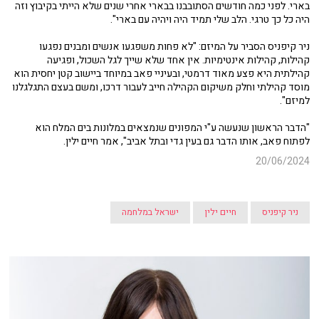
בארי. לפני כמה חודשים הסתובבנו בבארי אחרי שנים שלא הייתי בקיבוץ וזה
היה כל כך טרגי. הלב שלי תמיד היה ויהיה עם בארי".
ניר קיפניס הסביר על המיזם: "לא פחות משפגעו אנשים ומבנים נפגעו
קהילות, קהילות אינטימיות. אין אחד שלא שייך לגל השכול, ופגיעה
קהילתית היא פצע מאוד דרמטי, ובעיניי פאב במיוחד ביישוב קטן יחסית הוא
מוסד קהילתי וחלק משיקום הקהילה חייב לעבור דרכו, ומשם בעצם התגלגלנו
למיזם".
"הדבר הראשון שנעשה ע"י המפונים שנמצאים במלונות בים המלח הוא
לפתוח פאב, אותו הדבר גם בעין גדי ובתל אביב", אמר חיים ילין.
20/06/2024
ניר קיפניס
חיים ילין
ישראל במלחמה