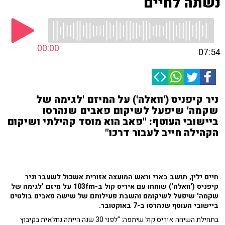
נשתה לחיים
00:00
07:54
ניר קיפניס ('וואלה') על המיזם 'לגימה של
שקמה' שיפעל לשיקום פאבים שנהרסו
ביישובי העוטף: "פאב הוא מוסד קהילתי ושיקום
הקהילה חייב לעבור דרכו"
חיים ילין, תושב בארי וראש המועצה אזורית אשכול לשעבר וניר
קיפניס ('וואלה') שוחחו עם איריס קול ב-103fm על מיזם 'לגימה של
שקמה' שיפעל לשיקומם והשבת פעילותם של שישה פאבים בולטים
ביישובי העוטף שנהרסו ב-7 באוקטובר.
בתחילת השיחה איריס קול שיתפה: "לפני 30 שנה הייתה נחלאית בקיבוץ