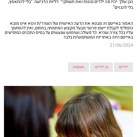
הגן שלך. יהיו פה ילדים וגננות ואת תשחקי". דליות הדגישה: "בלי להתאמץ,
בלי להגזים".
האמור באייטם זה מבטא את הדעה האישית של השדר/ת והוא אינו מובא
כתחליף לקבלת ייעוץ פרטני מבעל מקצוע המתמחה בתחום, ואין להסתמך
עליו בכל צורה שהיא. כל פעולה ושימוש שנעשים על בסיס התכנים המופיעים
באייטם הינה באחריות המשתמש/ת בלבד.
21/06/2024
ילדים
גן ילדים
חששות