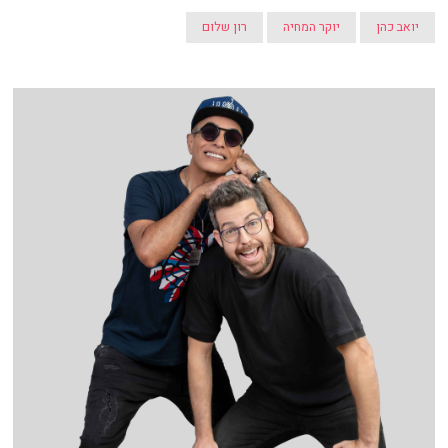
יואב כהן
יוקר המחיה
רון שלום