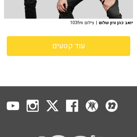
יואב כהן ורון שלום
| צילום: 103fm
עוד קטעים