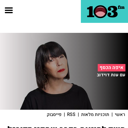
איפה הכסף
עם ענת דוידוב
ראשי
|
תוכניות מלאות
|
RSS
|
פייסבוק