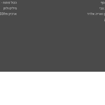
סף
הכול פתוח - א
 צבי
מילים ולחן
ן ואריה אלדד
ארכיון 103fm