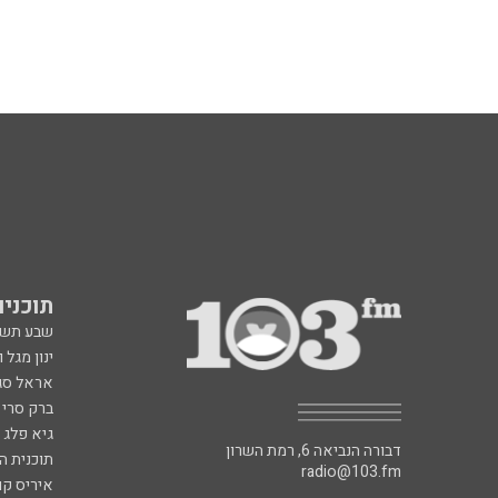
תוכניות fm
שבע תש
ינון מגל 
אראל סג"
ברק סרי 
גיא פלג
דבורה הנביאה 6, רמת השרון
תוכנית ה
radio@103.fm
איריס קו