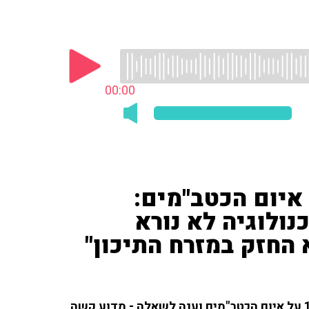
00:00
 איום הכטב"מים:
נולוגיה לא נורא
החזק במזרח התיכון"
הכתב הטכנולוגי טל שחף שוחח עם איריס קול ב-103fm על איום הכטב"מים וענה לשאלה - מדוע קשה