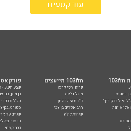
עוד קטעים
103
103fm מייעצים
פודקאסט
ע
פרופ' רפי קרסו
שבע תשע - 
ובן כספית
מיכל דליות
בן וינון, בקיצו
ל ואיל ברקוביץ'
ד"ר מאיה רוזמן
סג"ל וברקו -
ואלי אוחנה
הרב אפרים בן צבי
ספורט, בקיצו
שיחות לילה
שניים עד ארב
ספורט
קרסו יוצא לא
ל
ככה קמתי