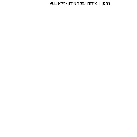
רחפן
| צילום: עופר צידון/פלאש90