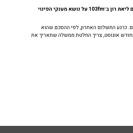
אוריאל כזום, סמנכ"ל גמלאות בביטוח הלאומי, שוחח עם ליאת רון ב־103fm על נושא מענקי הפינוי
רון ל־132 אלף בגירים ו־52 אלף ילדים. כרגע התשלום האחרון, לפי ההסכם שהוא
ם בחודש אוגוסט, צריך החלטת ממשלה שתאריך את