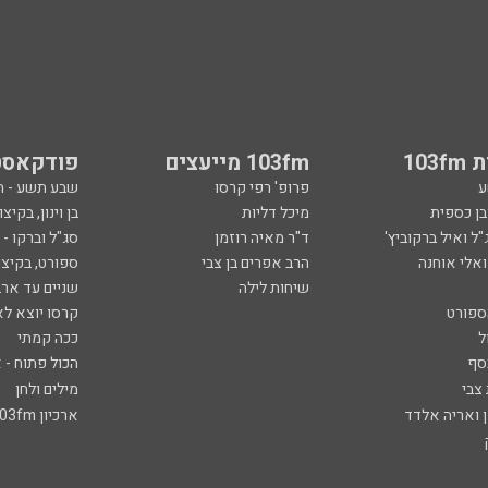
103
103fm מייעצים
פודקאסט
ע
פרופ' רפי קרסו
שבע תשע - 
ובן כספית
מיכל דליות
בן וינון, בקיצו
ל ואיל ברקוביץ'
ד"ר מאיה רוזמן
סג"ל וברקו -
ואלי אוחנה
הרב אפרים בן צבי
ספורט, בקיצו
שיחות לילה
שניים עד ארב
ספורט
קרסו יוצא לא
ל
ככה קמתי
סף
הכול פתוח - א
 צבי
מילים ולחן
ן ואריה אלדד
ארכיון 103fm