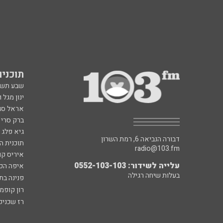
תוכניות fm
שבע תש
ינון מגל 
אראל סג"
ברק סרי 
גיא פלג
דבורה הנביאה 6, רמת השרון
תוכנית ה
radio@103.fm
איריס קו
עלייה לשידור: 0552-103-103
איפה הכ
בעלות שיחה רגילה
פנינה בת
רון קופמ
רז שכניק