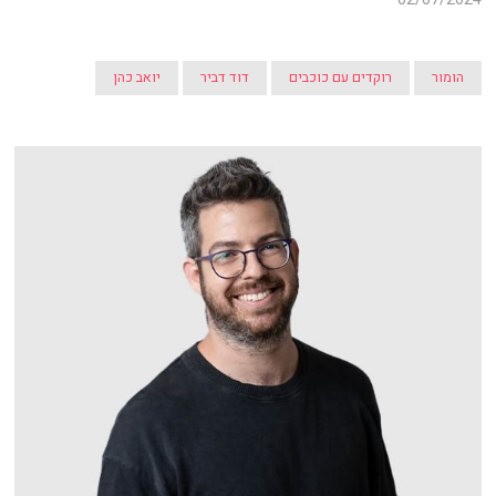
הומור
רוקדים עם כוכבים
דוד דביר
יואב כהן