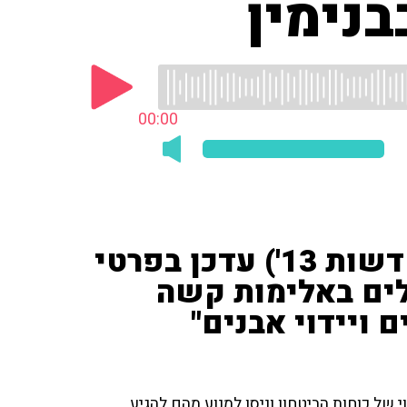
נימין
00:00
כתב השטחים ישי פורת ('חדשות 13') עדכן בפרטי
לים באלימות קשה
 ויידוי אבנים"
 של כוחות הביטחון וניסו למנוע מהם להגיע