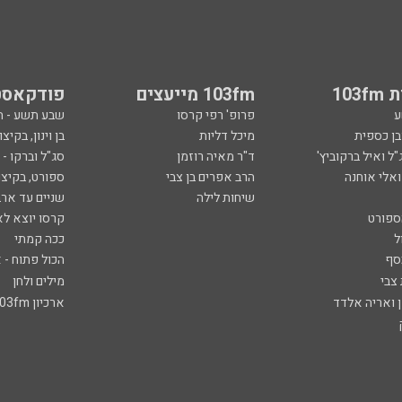
103
103fm מייעצים
פודקאסט
ע
פרופ' רפי קרסו
שבע תשע - 
ובן כספית
מיכל דליות
בן וינון, בקיצו
ל ואיל ברקוביץ'
ד"ר מאיה רוזמן
סג"ל וברקו -
ואלי אוחנה
הרב אפרים בן צבי
ספורט, בקיצו
שיחות לילה
שניים עד ארב
ספורט
קרסו יוצא לא
ל
ככה קמתי
סף
הכול פתוח - א
 צבי
מילים ולחן
ן ואריה אלדד
ארכיון 103fm