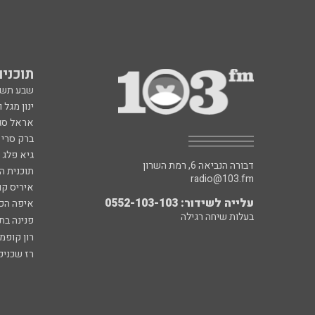
תוכניות fm
שבע תש
ינון מגל 
אראל סג"
ברק סרי 
גיא פלג
דבורה הנביאה 6, רמת השרון
תוכנית ה
radio@103.fm
איריס קו
עלייה לשידור: 0552-103-103
איפה הכ
בעלות שיחה רגילה
פנינה בת
רון קופמ
רז שכניק