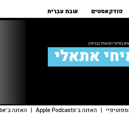
פודקאסטים
שבת עברית
ם בפינוי המאחז בבנימין
יחי אתאלי
ספוטיפיי
|
האזנה ב־Apple Podcasts
|
האזנה ב־youtube