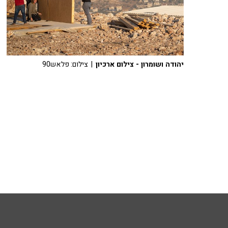
יהודה ושומרון - צילום ארכיון
| צילום: פלאש90