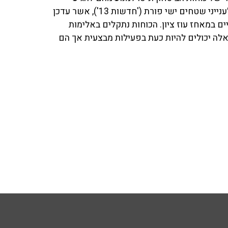
למקום. ענת דוידוב ואודי סגל שוחחו ב־103fm עם הכתב לענייני שטחים ישי פורת ('חדשות 13'), אשר עדכן
ים במאחז עוז ציון. הכוחות נתקלים באלימות
האלה יכולים להיות כעת בפעילות מבצעית אך הם