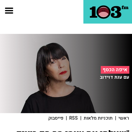
איפה הכסף
עם ענת דוידוב
ראשי
|
תוכניות מלאות
|
RSS
|
פייסבוק