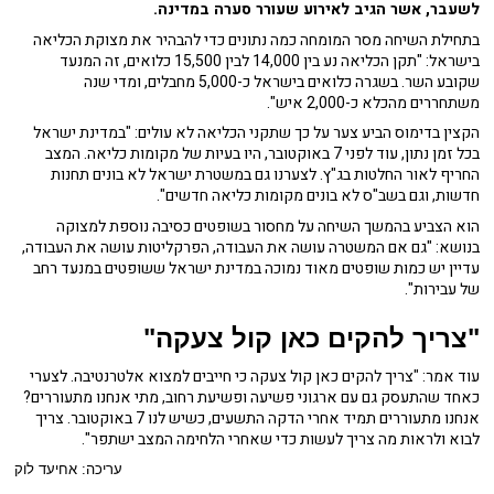
לשעבר, אשר הגיב לאירוע שעורר סערה במדינה.
בתחילת השיחה מסר המומחה כמה נתונים כדי להבהיר את מצוקת הכליאה
בישראל: "תקן הכליאה נע בין 14,000 לבין 15,500 כלואים, זה המנעד
שקובע השר. בשגרה כלואים בישראל כ-5,000 מחבלים, ומדי שנה
משתחררים מהכלא כ-2,000 איש".
הקצין בדימוס הביע צער על כך שתקני הכליאה לא עולים: "במדינת ישראל
בכל זמן נתון, עוד לפני 7 באוקטובר, היו בעיות של מקומות כליאה. המצב
החריף לאור החלטות בג"ץ. לצערנו גם במשטרת ישראל לא בונים תחנות
חדשות, וגם בשב"ס לא בונים מקומות כליאה חדשים".
הוא הצביע בהמשך השיחה על מחסור בשופטים כסיבה נוספת למצוקה
בנושא: "גם אם המשטרה עושה את העבודה, הפרקליטות עושה את העבודה,
עדיין יש כמות שופטים מאוד נמוכה במדינת ישראל ששופטים במנעד רחב
של עבירות".
"צריך להקים כאן קול צעקה"
עוד אמר: "צריך להקים כאן קול צעקה כי חייבים למצוא אלטרנטיבה. לצערי
כאחד שהתעסק גם עם ארגוני פשיעה ופשיעת רחוב, מתי אנחנו מתעוררים?
אנחנו מתעוררים תמיד אחרי הדקה התשעים, כשיש לנו 7 באוקטובר. צריך
לבוא ולראות מה צריך לעשות כדי שאחרי הלחימה המצב ישתפר".
עריכה: אחיעד לוק