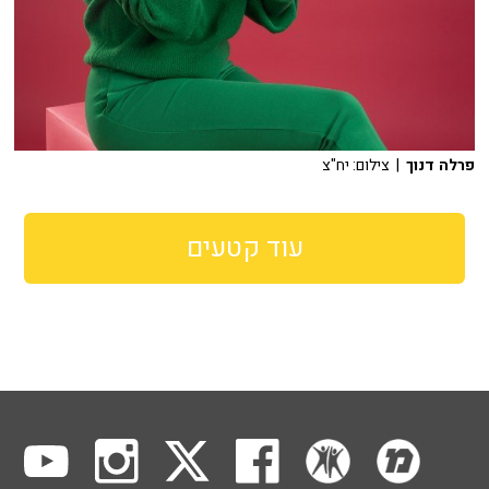
פרלה דנוך
| צילום: יח"צ
עוד קטעים