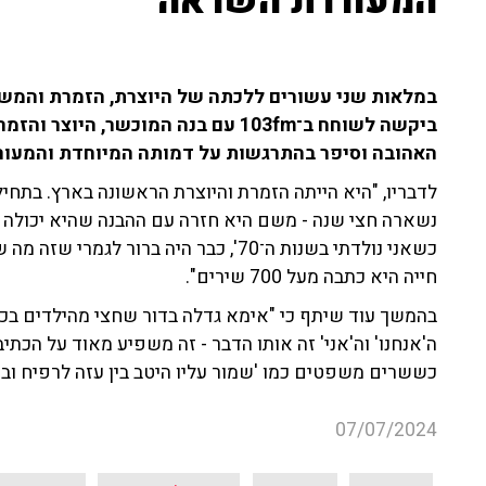
המעוררת השראה
במלאות שני עשורים ללכתה של היוצרת, הזמרת והמשור
ביקשה לשוחח ב־103fm עם בנה המוכשר, 
האהובה וסיפר בהתרגשות על דמותה המיוחדת והמעו
נשארה חצי שנה - משם היא חזרה עם ההבנה שהיא יכולה 
כשאני נולדתי בשנות ה־70', כבר היה ברו
חייה היא כתבה מעל 700 שירים".
בהמשך עוד שיתף כי "אימא גדלה בדור שחצי מהילדים בכ
ה'אנחנו' וה'אני' זה אותו הדבר - זה משפיע מאוד על הכתיב
כששרים משפטים כמו 'שמור עליו היטב בין עזה לרפיח וביר
07/07/2024