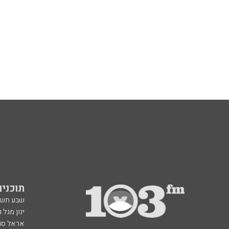
תוכניות fm
שבע תש
ינון מגל 
אראל סג"