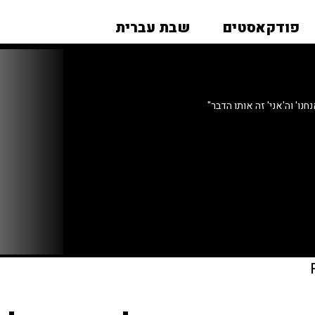
פודקאסטים
שבת עברית
נו' וה'אני' זה אותו הדבר"