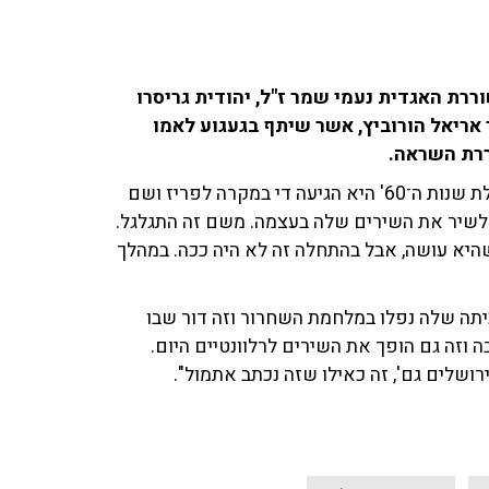
רת האגדית נעמי שמר ז"ל, יהודית גריסרו
היוצר והזמר אריאל הורוביץ, אשר שיתף בגעגוע לאמו
ררת השראה.
לדבריו, "היא הייתה הזמרת והיוצרת הראשונה בארץ. בתחילת שנות ה־60' היא הגיעה די במקרה לפריז ושם
לשיר את השירים שלה בעצמה. משם זה התגלגל.
ר לגמרי שזה מה שהיא עושה, אבל בהתחלה זה לא היה ככה. במהלך
יתה שלה נפלו במלחמת השחרור וזה דור שבו
ה וזה גם הופך את השירים לרלוונטיים היום.
ושלים גם', זה כאילו שזה נכתב אתמול".