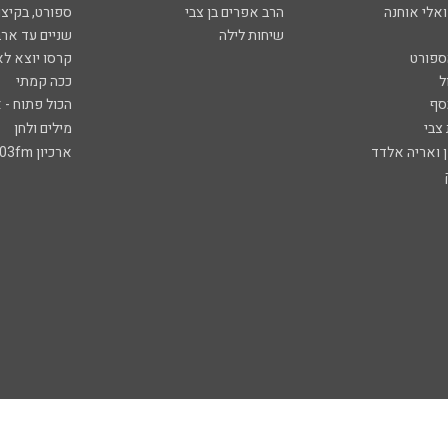
ואלי אוחנה
הרב אפרים בן צבי
ספורט, בקיצו
שיחות לילה
שניים עד ארב
ספורט
קרסו יוצא לא
ל
ככה קמתי
סף
הכול פתוח - א
 צבי
מילים ולחן
ן ואריה אלדד
ארכיון 103fm