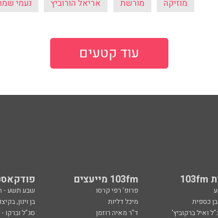
מוזיקה
מורשת
אריאל הורוביץ
נעמי שמר
עוד קטעים
103
103fm מייעצים
פודקאסט
ע
פרופ' רפי קרסו
שבע תשע - 
ובן כספית
מיכל דליות
בן וינון, בקיצו
ל ואיל ברקוביץ'
ד"ר מאיה רוזמן
סג"ל וברקו -