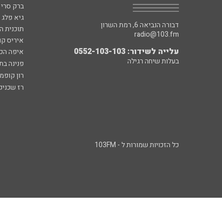
ברק סרי 
גיא פלג
דבורה הנביאה 6, רמת השרון
תוכנית ה
radio@103.fm
איריס קו
עלייה לשידור: 0552-103-103
איפה הכ
בעלות שיחה רגילה
פנינה בת
רון קופמ
רז שכניק
כל הזכויות שמורות ל - 103FM