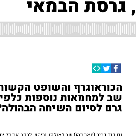
 גרסת הבמאי
הכוראוגרף והשופט הקשוח ד
שב למחמאות נוספות כלפי כ
גרם לסיום השיחה הבהולה?
גם דוד דביר (יואב כהן) שב לאולפן, וביקש לבקר את כל יוש