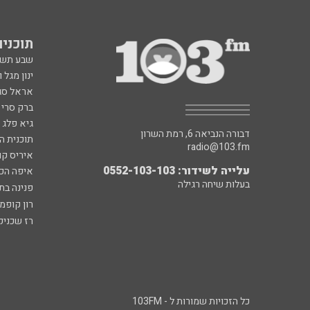
תוכניות fm
שבע תש
ינון מגל 
אראל סג"
ברק סרי 
גיא פלג
דבורה הנביאה 6, רמת השרון
תוכנית ה
radio@103.fm
איריס קו
עלייה לשידור: 0552-103-103
איפה הכ
בעלות שיחה רגילה
פנינה בת
רון קופמ
רז שכניק
כל הזכויות שמורות ל - 103FM