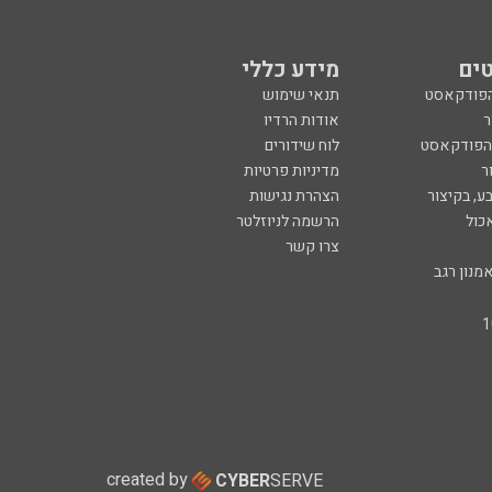
ים
מידע כללי
הפודקאסט
תנאי שימוש
ר
אודות הרדיו
 הפודקאסט
לוח שידורים
ר
מדיניות פרטיות
ע, בקיצור
הצהרת נגישות
כול
הרשמה לניוזלטר
צרו קשר
מנון רגב
created by
CYBER
SERVE