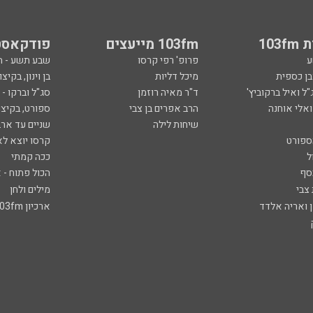
103
103fm מייעצים
פודקאסט
ע
פרופ' רפי קרסו
שבע תשע - 
ובן כספית
מיכל דליות
בן וינון, בקיצו
ל ואיל ברקוביץ'
ד"ר מאיה רוזמן
סג"ל וברקו -
ואלי אוחנה
הרב אפרים בן צבי
ספורט, בקיצו
שיחות לילה
שניים עד ארב
ספורט
קרסו יוצא לא
ל
ככה קמתי
סף
הכול פתוח - א
 צבי
מילים ולחן
ן ואריה אלדד
ארכיון 103fm