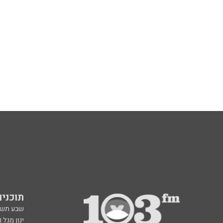
תוכניות fm
שבע תש
ינון מגל 
אראל סג"
ברק סרי 
גיא פלג
דבורה הנביאה 6, רמת השרון
תוכנית ה
radio@103.fm
איריס קו
עלייה לשידור: 0552-103-103
איפה הכ
בעלות שיחה רגילה
פנינה בת