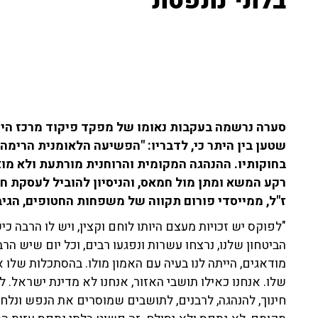
בלתי נתפסת"
סערה נרשמה בעקבות נאומו של מפקד פיקוד מרכז היוצ
שטען בין היתר כי, לדבריו: "הפשיעה הלאומנית הרימה 
בחוקותיו. ההנהגה המקומית והרוחנית מורתעת ולא מוצ
רקע המשא ומתן מול חמאס, והניסיון להוביל לעסקת חטו
ז"ל, ממייסדי פורום תקווה של משפחות החטופים, הגיב
"לפוקס יש זכויות מעצם היותו לוחם וקצין, ויש לו הרבה כ
הביטחון שלנו, נרצחו עשרות ונפגעו רבים, וכל יום שיש הרב
מודאגים, הייתה לנו בעיה עם האמון מולו. בהסתכלות שלו א
שלו. אנחנו כאילו תושבי האזור, אנחנו לא מדינת ישראל. 
חינוך, להנהגה, לרבנים, לתושבים שמוסרים את הנפש ונלחמ
מקומם, לא נתפס ולא יסולח. זה פשוט בלתי נתפס עזות 
עוד זעק: "מבחינתנו אנחנו צריכים להיות עם חופשי בארצנ
מעודד את הרשות, ניפגש איתם ואוכל איתם חומוס כשהם ח
מי שפעל הם המג"דים והמח"טים, הוא רק בלם. כל מפקד מ