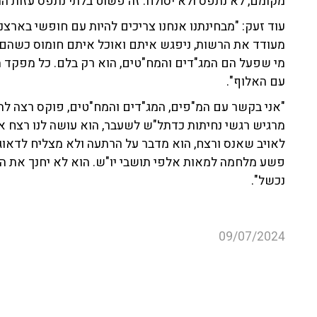
עם האלוף".
"אני בקשר עם המ"פים, המג"דים והמח"טים, פוקס רצה לה
מרגיש רגשי נחיתות כדתל"ש לשעבר, הוא עושה לנו רצח או
לאויב שאנס ורצח, הוא מדבר על הרתעה ולא מצליח לדאוג
פשע מלחמה למאות אלפי תושבי יו"ש. הוא לא יחנך את הה
נכשל".
09/07/2024
צה"ל
יהודה ושומרון
אליהו ליבמן
יהודה 
עוד קטעים