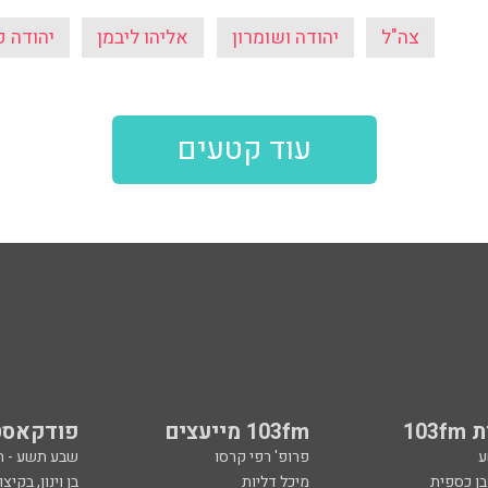
103
103fm מייעצים
פודקאסט
ע
פרופ' רפי קרסו
שבע תשע - 
ובן כספית
מיכל דליות
בן וינון, בקיצו
ל ואיל ברקוביץ'
ד"ר מאיה רוזמן
סג"ל וברקו -
ואלי אוחנה
הרב אפרים בן צבי
ספורט, בקיצו
שיחות לילה
שניים עד ארב
ספורט
קרסו יוצא לא
ל
ככה קמתי
סף
הכול פתוח - א
 צבי
מילים ולחן