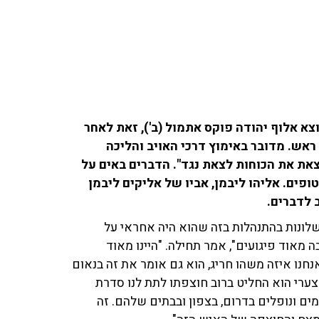
א אלוף יהודה פוקס אתמול (ב'), זאת לאחר
ראש. מדובר באימוץ דרכי האויב והליכה
את את הכוחות לצאת נגד". הדברים באים על
פים. אליהו ליבמן, אביו של אליקים ליבמן
 לדברים.
ישלונות בהתנהלות בזה שהוא היה אחראי על
ה מאוד פיגועים", אמר תחילה. "היינו מאוד
נחנו איזה משהו חריג, הוא גם אומר את זה בנאום
לצערי הוא החליט ברוב חוצפתו לתת לנו סדרת
ים ונופלים בדרום, בצפון ובבתים שלהם. זה
המצח והחוצפה של האיש הזה".
ו, וכשיש יכולות לאויב ועשרות אלפי חמושים והוא
לק מהטרור. אלה חיי אדם. בהנחיות שלו, בפועל
חוז ש"י לא היה בטקס והוא בנתק כבר שבועות