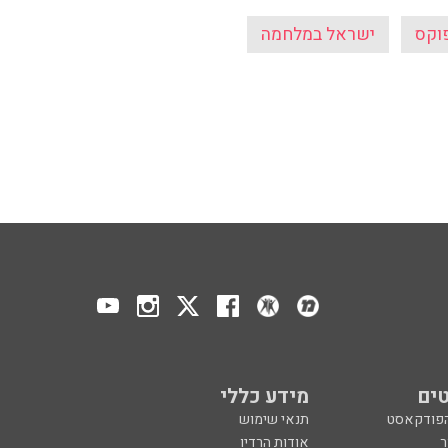
ים
מידע כללי
הפודקאסט
תנאי שימוש
ר
אודות הרדיו
 הפודקאסט
לוח שידורים
ר
מדיניות פרטיות
ע, בקיצור
הצהרת נגישות
כול
הרשמה לניוזלטר
צרו קשר
מנון רגב