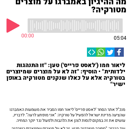
מה ההיגיון באמברגו על מוצרים
מטורקיה?
00:00
05:04
ליאור חמו ('לאסט פרייס') טען: "זו התנהגות
ילדותית" • הוסיף: "זה לא על מוצרים שמיוצרים
בטורקיה אלא על כאלו שנקנים מטורקיה באופן
ישיר"
מנכ"ל אתר הסחר 'לאסט פרייס' ליאור חמו הסביר את משמעות האמברגו
שהציעה מדינת ישראל להפעיל על טורקיה: "אני מופתע לרעה". לדבריו,
עושים את זה במקום לנסות לצנן את הלהבות ולפעול נגד יוקר המחיה.
עוד הבהיר: "סחורה מטורקיה תגיע. זה לא על מוצרים שמיוצרים בטורקיה