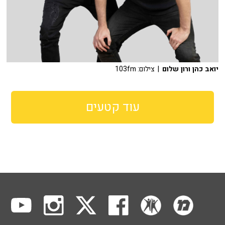
יואב כהן ורון שלום
| צילום: 103fm
עוד קטעים