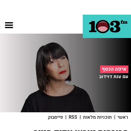
איפה הכסף
עם ענת דוידוב
ראשי
|
תוכניות מלאות
|
RSS
|
פייסבוק