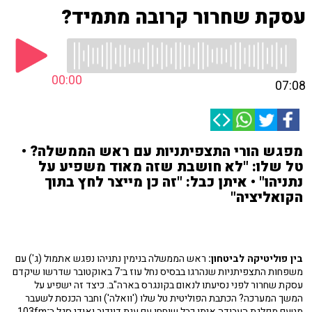
עסקת שחרור קרובה מתמיד?
00:00
07:08
מפגש הורי התצפיתניות עם ראש הממשלה? •
טל שלו: "לא חושבת שזה מאוד משפיע על
נתניהו" • איתן כבל: "זה כן מייצר לחץ בתוך
הקואליציה"
בין פוליטיקה לביטחון:
ראש הממשלה בנימין נתניהו נפגש אתמול (ג') עם
משפחות התצפיתניות שנהרגו בבסיס נחל עוז ב־7 באוקטובר שדרשו שיקדם
עסקת שחרור לפני נסיעתו לנאום בקונגרס בארה"ב. כיצד זה ישפיע על
המשך המערכה? הכתבת הפוליטית טל שלו ('וואלה') וחבר הכנסת לשעבר
מטעם מפלגת העבודה איתן כבל שוחחו עם ענת דוידוב ואודי סגל ב־103fm