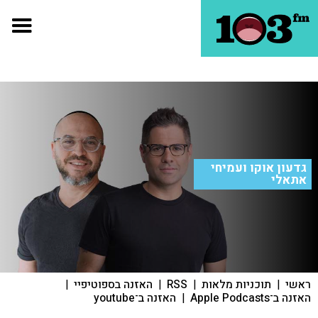
גדעון אוקו ועמיחי
אתאלי
ראשי
|
תוכניות מלאות
|
RSS
|
האזנה בספוטיפיי
|
האזנה ב־Apple Podcasts
|
האזנה ב־youtube