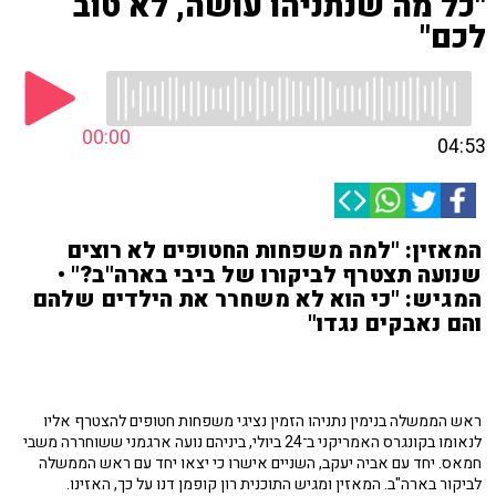
"כל מה שנתניהו עושה, לא טוב
לכם"
00:00
04:53
המאזין: "למה משפחות החטופים לא רוצים
שנועה תצטרף לביקורו של ביבי בארה"ב?" •
המגיש: "כי הוא לא משחרר את הילדים שלהם
והם נאבקים נגדו"
ראש הממשלה בנימין נתניהו הזמין נציגי משפחות חטופים להצטרף אליו
לנאומו בקונגרס האמריקני ב־24 ביולי, ביניהם נועה ארגמני ששוחררה משבי
חמאס. יחד עם אביה יעקב, השניים אישרו כי יצאו יחד עם ראש הממשלה
לביקור בארה"ב. המאזין ומגיש התוכנית רון קופמן דנו על כך, האזינו.