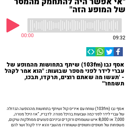
"אי אפשר היה להתחמק מהמסר
של המופע הזה"
00:00
09:32
אסף נבו (103fm) שיתף בתחושות מהמופע של
עברי לידר לפני מספר שבועות: "הוא אמר לקהל
- 'תעשו מה שאתם רוצים, תרקדו, תבכו,
תשמחו'"
אסף נבו (103fm) שוחח עם איריס קול ושיתף בתחושות מההופעה הגדולה
של עברי לידר לפני כמה שבועות בהיכל מנורה. לדבריו, "אז היכל מנורה,
7,000 או 8,000 איש ששמחים ורוקדים וביניהם פצועים ממחלקות שיקום,
משפחות של חטופים וחטופים ששוחררו מהשבי והוא ירד לקהל ושר להם