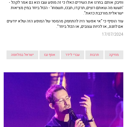
וחיבק אותם. בחרנו את השירים האלו כי זה מופע שבו הוא גם אמר לקהל -
'תעשו מה שאתם רוצים, תרקדו, תבכו, תשמחו' - הכול ביחד במין מציאות
ישראלית מורכבת כזאת".
עוד הוסיף כי "אי אפשר היה להתחמק מהמסר של המופע הזה שלא יודעים
אם לחגוג, או להיות עצובים, או הכול ביחד".
17/07/2024
מוזיקה
תרבות
עברי לידר
אסף נבו
ישראל במלחמה