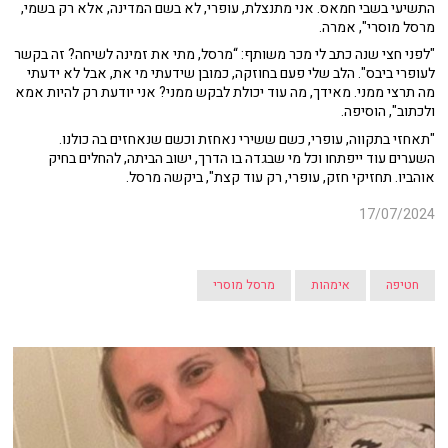
התשיעי בשבי חמאס. אני מתנצלת, עופרי, לא בשם המדינה, אלא רק בשמי,
מרסל מוסרי", אמרה.
"לפני חצי שנה כתב לי מכר משותף: “מרסל, מתי את זמינה לשיחה? זה בקשר
לעופרי ביבס". הלב שלי פעם בחוזקה, כמובן שידעתי מי את, אבל לא ידעתי
מה תרצי ממני. מאידך, מה עוד יכולת לבקש ממני? אני יודעת רק להיות אמא
ולכתוב", הוסיפה.
"תאחזי בתקווה, עופרי, כשם ששירי נאחזת וכשם שנאחזים בה כולנו.
השערים עוד ייפתחו וכל מי שבגדה בו הדרך, ישוב הביתה, להחלים בחיק
אוהביו. תחזיקי חזק, עופרי, רק עוד קצת", ביקשה מרסל.
17/07/2024
חטיפה
אימהות
מרסל מוסרי