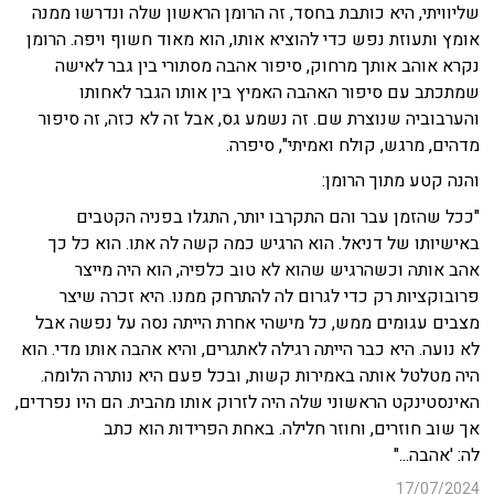
שליוויתי, היא כותבת בחסד, זה הרומן הראשון שלה ונדרשו ממנה
אומץ ותעוזת נפש כדי להוציא אותו, הוא מאוד חשוף ויפה. הרומן
נקרא אוהב אותך מרחוק, סיפור אהבה מסתורי בין גבר לאישה
שמתכתב עם סיפור האהבה האמיץ בין אותו הגבר לאחותו
והערבוביה שנוצרת שם. זה נשמע גס, אבל זה לא כזה, זה סיפור
מדהים, מרגש, קולח ואמיתי", סיפרה.
והנה קטע מתוך הרומן:
"ככל שהזמן עבר והם התקרבו יותר, התגלו בפניה הקטבים
באישיותו של דניאל. הוא הרגיש כמה קשה לה אתו. הוא כל כך
אהב אותה וכשהרגיש שהוא לא טוב כלפיה, הוא היה מייצר
פרובוקציות רק כדי לגרום לה להתרחק ממנו. היא זכרה שיצר
מצבים עגומים ממש, כל מישהי אחרת הייתה נסה על נפשה אבל
לא נועה. היא כבר הייתה רגילה לאתגרים, והיא אהבה אותו מדי. הוא
היה מטלטל אותה באמירות קשות, ובכל פעם היא נותרה הלומה.
האינסטינקט הראשוני שלה היה לזרוק אותו מהבית. הם היו נפרדים,
אך שוב חוזרים, וחוזר חלילה. באחת הפרידות הוא כתב
לה: 'אהבה..."
17/07/2024