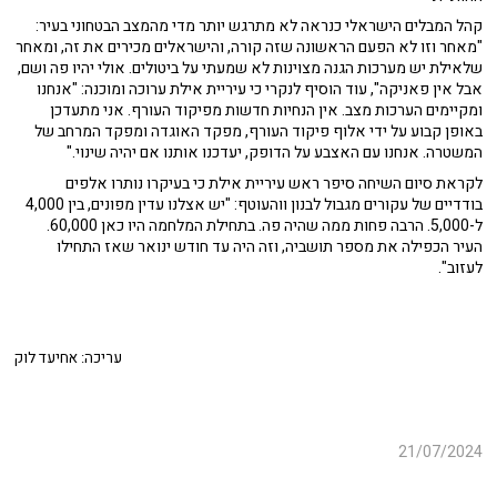
קהל המבלים הישראלי כנראה לא מתרגש יותר מדי מהמצב הבטחוני בעיר:
"מאחר וזו לא הפעם הראשונה שזה קורה, והישראלים מכירים את זה, ומאחר
שלאילת יש מערכות הגנה מצוינות לא שמעתי על ביטולים. אולי יהיו פה ושם,
אבל אין פאניקה", עוד הוסיף לנקרי כי עיריית אילת ערוכה ומוכנה: "אנחנו
ומקיימים הערכות מצב. אין הנחיות חדשות מפיקוד העורף. אני מתעדכן
באופן קבוע על ידי אלוף פיקוד העורף, מפקד האוגדה ומפקד המרחב של
המשטרה. אנחנו עם האצבע על הדופק, יעדכנו אותנו אם יהיה שינוי."
לקראת סיום השיחה סיפר ראש עיריית אילת כי בעיקרו נותרו אלפים
בודדיים של עקורים מגבול לבנון ווהעוטף: "יש אצלנו עדין מפונים, בין 4,000
ל-5,000. הרבה פחות ממה שהיה פה. בתחילת המלחמה היו כאן 60,000.
העיר הכפילה את מספר תושביה, וזה היה עד חודש ינואר שאז התחילו
לעזוב".
עריכה: אחיעד לוק
21/07/2024