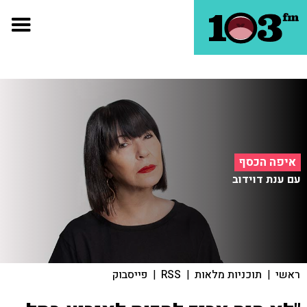
איפה הכסף
עם ענת דוידוב
ראשי
|
תוכניות מלאות
|
RSS
|
פייסבוק