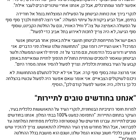
אפשר לומר שמתרגלים, אבל כן, אנחנו אחרי שיגורים רבים לעבר אילת".
לנקרי בירך את כוחות הביטחון על הפעילות המוצלחת בנמל אל חודידה
בתימן, אבל הביע ביקורת על עיתוי הפעולה: "אני רוצה לפתוח ולברך סוף סוף
על הפעולה האמיצה של צה''ל וחיל האוויר, וגם על החלטת הקבינט, שסוף
סוף הגיעה, לא היה צריך לחכות לאירוע בתל אביב כדי לפעול".
האם ישראל מתייחסת לביטחון תושבי אילת באופן אחר מביטחון אנשי
המרכז? ראש העירייה רומז שכן: "התחושות שלנו שאלה פני הדברים. אני
מתריע ודורש בכל הזדמנות, וגם מדבר על זה. פניתי לראש הממשלה ולשר
הביטחון שאסור להסכים שהחזית החות'ית תהפוך לחזית שמאיימת באופן
קבוע על העיר בטחונית וכלכלית. וצריך לפעול להסיר אותה מסדר היום".
אני מרוצה שזה בסוף סוף קרה. אבל אני לא יכול להתעלם מהתחושות. לא
ניכנס לשיקולים הצבאיים. אני אומר שאם אפשר היה לפעול עכשיו בהצלחה
כל כך גדולה, היה אפשר לפעול קודם לכן", הוסיף.
"אנחנו בחודשים טובים לתיירות"
למרות חוסר היציביות הבטחונית, לנקרי העיד על התאוששות כלכלית בעיר,
העיקר בתחום התיירות: "התפוסה כמעט 100% בבתי המלון. אנחנו בחודשים
טובים לתיירות. עברנו חודשים של קטסטרופה כלכלית מפתיחת המלחמה עד
לפברואר, אבל החל מחודש מרץ העיר התחילה להתאושש. צריך להזכיר שיש
לנו עוגן כלכלי חשוב שהוא הנמל שלנו, ושגם הוא מושבת בגלל ההחלטה
החות'ית""