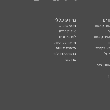
ים
מידע כללי
הפודקאסט
תנאי שימוש
ר
אודות הרדיו
 הפודקאסט
לוח שידורים
ר
מדיניות פרטיות
ע, בקיצור
הצהרת נגישות
כול
הרשמה לניוזלטר
צרו קשר
מנון רגב