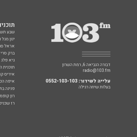
תוכניות fm
שבע תש
ינון מגל 
אראל סג"
ברק סרי 
גיא פלג
דבורה הנביאה 6, רמת השרון
תוכנית ה
radio@103.fm
איריס קו
עלייה לשידור: 0552-103-103
איפה הכ
בעלות שיחה רגילה
פנינה בת
רון קופמ
רז שכניק