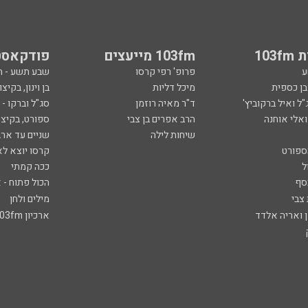
103
103fm מייעצים
פודקאסט
ע
פרופ' רפי קרסו
שבע תשע - 
ובן כספית
מיכל דליות
בן וינון, בקיצו
ל ואיל ברקוביץ'
ד"ר מאיה רוזמן
סג"ל וברקו -
ואלי אוחנה
הרב אפרים בן צבי
ספורט, בקיצו
שיחות לילה
שניים עד ארב
ספורט
קרסו יוצא לא
ל
ככה קמתי
סף
הכול פתוח - א
 צבי
מילים ולחן
ן ואריה אלדד
ארכיון 103fm