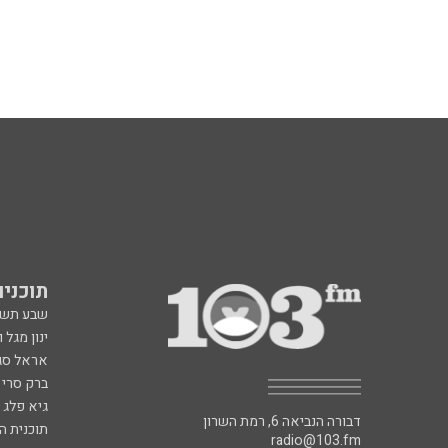
תוכניות fm
שבע תש
ינון מגל 
אראל סג"
ברק סרי 
גיא פלג
דבורה הנביאה 6, רמת השרון
תוכנית ה
radio@103.fm