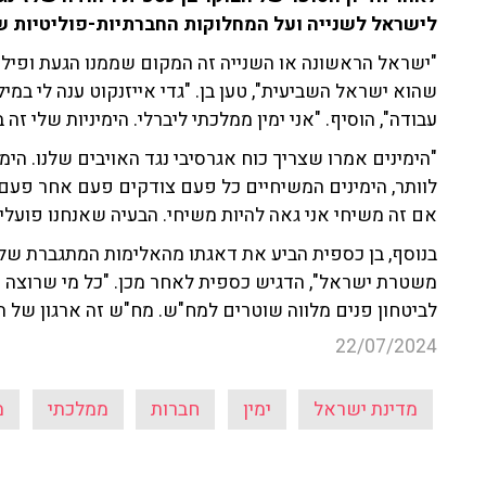
לישראל לשנייה ועל המחלוקות החברתיות-פוליטיות ש
"ישראל הראשונה או השנייה זה המקום שממנו הגעת ופילס
שהוא ישראל השביעית
", טען בן. "גדי אייזנקוט ענה לי ב
עבודה", הוסיף. "אני ימין ממלכתי ליברלי. הימיניות שלי זה
"הימינים אמרו שצריך כוח אגרסיבי נגד האויבים שלנו. הי
לוותר, הימינים המשיחיים כל פעם צודקים פעם אחר פעם. א
אם זה משיחי אני גאה להיות משיחי. הבעיה שאנחנו פועלים
בנוסף, בן כספית הביע את דאגתו מהאלימות המתגברת של
משטרת ישראל", הדגיש כספית לאחר מכן. "כל מי שרוצה ק
לביטחון פנים מלווה שוטרים למח"ש. מח"ש זה ארגון של 
22/07/2024
מדינת ישראל
ימין
חברות
ממלכתי
מ