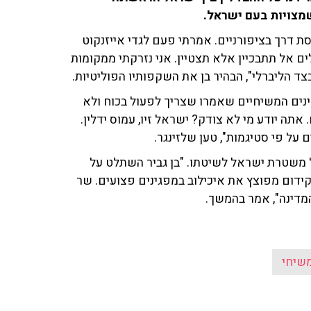
מצויות בעם ישראל.
ת דרך בציפורניים.
אמרתי פעם לגדי אייזנקוט
מילים אל תתבכיין אלא תצטיין. אני נזרקתי ממקומות
 בצד הליברלי", הבהיר בן את השקפותיו הפוליטיות.
מינים המשיחיים שאמרו שצריך לפעול בכוח ולא
תה יודע מי לא צודק? ישראל זיו, עמוס ידלין.
 על פי סטיגמות", טען שלזינגר.
 משטרת ישראל לשיטתו. "בן גביר השתלט על
ידום מפוצץ את איכילוב במפגינים פצועים. שר
המדינה", אמר בהמשך.
שיחי