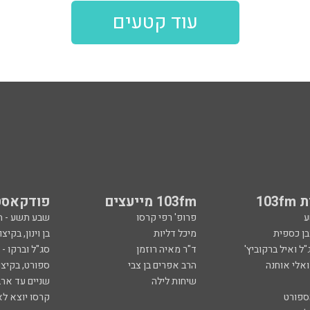
עוד קטעים
103
103fm מייעצים
פודקאסט
ע
פרופ' רפי קרסו
שבע תשע - 
ובן כספית
מיכל דליות
בן וינון, בקיצו
ל ואיל ברקוביץ'
ד"ר מאיה רוזמן
סג"ל וברקו -
ואלי אוחנה
הרב אפרים בן צבי
ספורט, בקיצו
שיחות לילה
שניים עד ארב
ספורט
קרסו יוצא לא