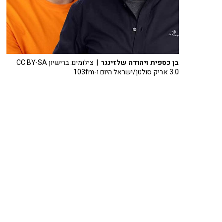
בן כספית ויהודה שלזינגר
| צילומים: ברישיון CC BY-SA
3.0 אריק סולטן/ישראל היום ו-103fm