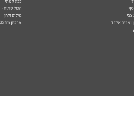
ל
ככה קמתי
סף
הכול פתוח - א
 צבי
מילים ולחן
ן ואריה אלדד
ארכיון 103fm