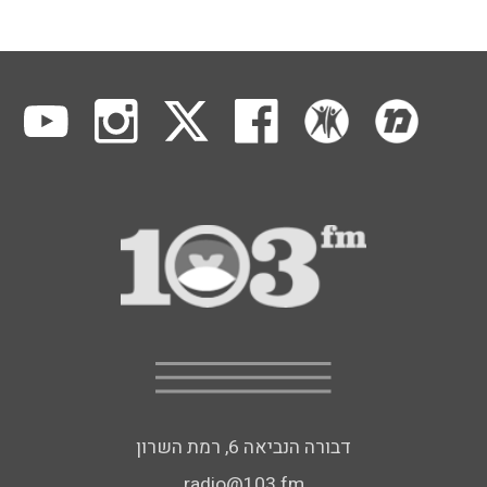
דבורה הנביאה 6, רמת השרון
radio@103.fm