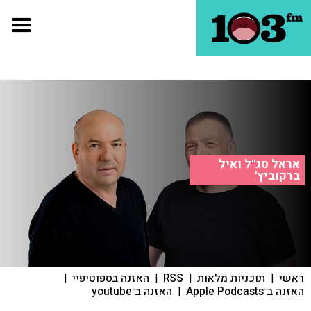
אראל סג"ל ואיל
ברקוביץ'
ראשי
|
תוכניות מלאות
|
RSS
|
האזנה בספוטיפיי
|
האזנה ב־Apple Podcasts
|
האזנה ב־youtube