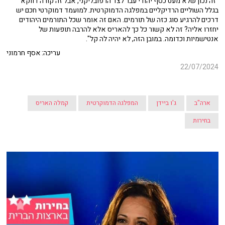
"זה נכון שלא מעט כסף יהודי עבר לצד הרפובליקני, אבל זה קורה דווקא
בגלל השוליים הרדיקליים במפלגה הדמוקרטית. למועמד דמוקרטי חכם יש
דרכים להרגיע סוג כזה של תורמים. האם זה אומר שכל התורמים היהודים
יחזרו אליה? זה לא קשור כל כך להאריס אלא להרבה תופעות של
אנטישמיות וכדומה. במובן הזה, לא יהיה לה קל".
עריכה: אסף חרמוני
22/07/2024
ארה"ב
ג'ו ביידן
המפלגה הדמוקרטית
קמלה האריס
בחירות