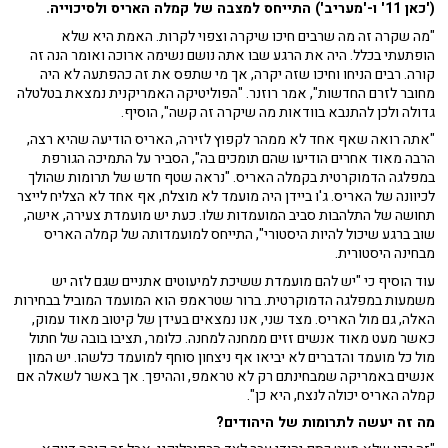
('כאן 11' ו-'מעריב') התייחס למצבה של קמלה האריס ולסיכוייה.
"מה שקרה זה מה שרבים חיכו שיקרה וצפוי לקרות. האמת היא שלא
הופתעתי בכלל. היה את הרגע שבו אתה נושם נשימה ארוכה ואומר הנה זה
קורה. רבים הניחו וחיכו שזה יקרה, אך מי שתפס את זה כהפתעה לא היה
מחובר לזרם החדשות", אמר רוזנר. "הפוליטיקה האמריקנית נמצאת בטלטלה
גדולה ולכן להתנבא בוודאות מה שיקרה זה קשה", הוסיף.
"אתה רואה שאף אחד לא ממהר לקפוץ לזירה, האריס הודיעה שהיא רצה,
הרבה מאוד אחרים הודיעו שהם תומכים בה", הסביר על התמיכה הגורפת
במפלגה הדמוקרטית בקמלה האריס. "נראה שטף חדש של תרומות שהולך
לכיוונה של האריס. ג'ו ביידן היה מועמד לא מוצלח, אף אחד לא הצליח לייצר
תחושה של התלהבות סביב המועמדות שלו. כעת יש מועמדת צעירה, אישה,
שוב ברגע שיכול להיות היסטורי", התייחס למועמדותה של קמלה האריס
מבחינה היסטורית.
עוד הוסיף כי "יש להם מועמדת ששיכת למיעוטים אתניים שגם לזה יש
משמעות במפלגה הדמוקרטית. ברור שטראמפ הוא המועמד המוביל בבחירות
האלה, גם מול האריס. מצד שני, אנו נמצאים בעידן של קיטוב מאוד עמוק,
כאשר מעט מאוד אנשים זזים ממחנה למחנה. כלומר, תציבו בובה של חתול
מול כל מועמד והדברים לא יביאו אף ניצחון סוחף למועמד כלשהו. יש המון
אנשים באמריקה שמבחינתם רק לא טראמפ, וההיפך. אך באשר לשאלה אם
קמלה האריס יכולה לנצח, היא כן".
מה זה יעשה לתרומות של היהודים?