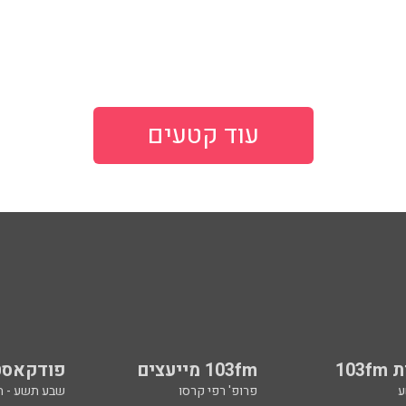
עוד קטעים
103
103fm מייעצים
פודקאסט
ע
פרופ' רפי קרסו
שבע תשע - 