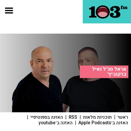
אראל סג"ל ואיל
ברקוביץ'
ראשי
|
תוכניות מלאות
|
RSS
|
האזנה בספוטיפיי
|
האזנה ב־Apple Podcasts
|
האזנה ב־youtube