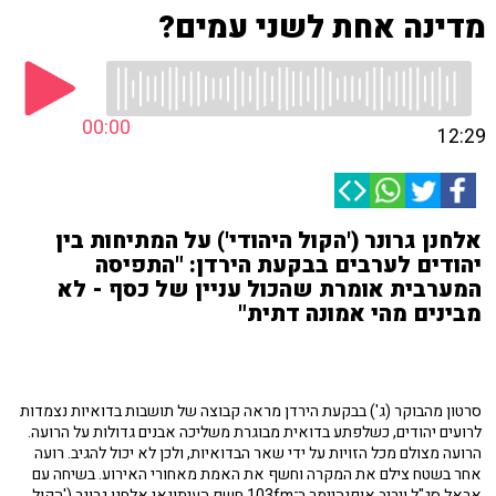
מדינה אחת לשני עמים?
00:00
12:29
אלחנן גרונר ('הקול היהודי') על המתיחות בין
יהודים לערבים בבקעת הירדן: "התפיסה
המערבית אומרת שהכול עניין של כסף - לא
מבינים מהי אמונה דתית"
סרטון מהבוקר (ג') בבקעת הירדן מראה קבוצה של תושבות בדואיות נצמדות
לרועים יהודים, כשלפתע בדואית מבוגרת משליכה אבנים גדולות על הרועה.
הרועה מצולם מכל הזויות על ידי שאר הבדואיות, ולכן לא יכול להגיב. רועה
אחר בשטח צילם את המקרה וחשף את האמת מאחורי האירוע. בשיחה עם
אראל סג"ל ויריב אופנהיימר ב־103fm חשף העיתונאי אלחנן גרונר ('הקול