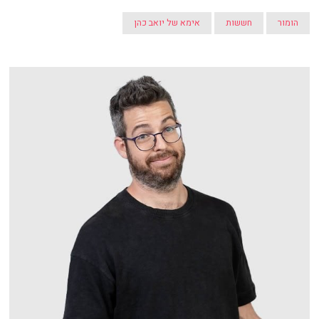
הומור
חששות
אימא של יואב כהן