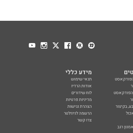
ים
מידע כללי
הפודקאסט
תנאי שימוש
ר
אודות הרדיו
 הפודקאסט
לוח שידורים
ר
מדיניות פרטיות
ע, בקיצור
הצהרת נגישות
כול
הרשמה לניוזלטר
צרו קשר
מנון רגב
created by
CYBER
SERVE