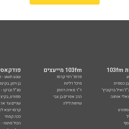
103
103fm מייעצים
פודקאסט
ע
פרופ' רפי קרסו
שבע תשע - 
ובן כספית
מיכל דליות
בן וינון, בקיצו
ל ואיל ברקוביץ'
ד"ר מאיה רוזמן
סג"ל וברקו -
ואלי אוחנה
הרב אפרים בן צבי
ספורט, בקיצו
שיחות לילה
שניים עד ארב
ספורט
קרסו יוצא לא
ל
ככה קמתי
סף
הכול פתוח - א
 צבי
מילים ולחן
ן ואריה אלדד
ארכיון 103fm