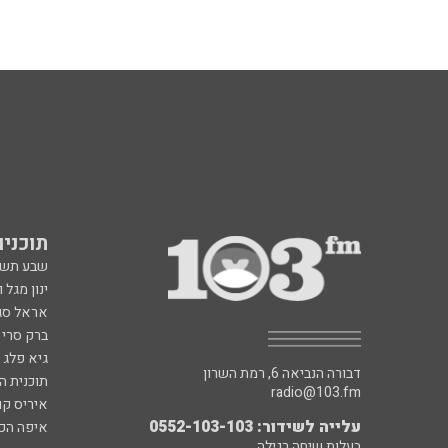
תוכניות fm
שבע תש
ינון מגל 
אראל סג"
ברק סרי 
גיא פלג
דבורה הנביאה 6, רמת השרון
תוכנית ה
radio@103.fm
איריס קו
עלייה לשידור: 0552-103-103
איפה הכ
בעלות שיחה רגילה
פנינה בת
רון קופמ
רז שכניק
כל הזכויות שמורות ל - 103FM