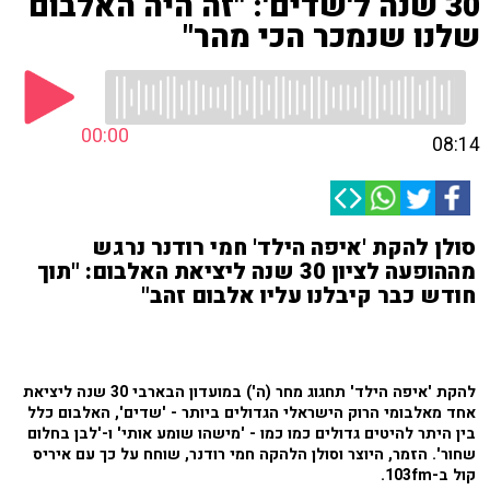
30 שנה ל'שדים': "זה היה האלבום
שלנו שנמכר הכי מהר"
00:00
08:14
סולן להקת 'איפה הילד' חמי רודנר נרגש
מההופעה לציון 30 שנה ליציאת האלבום: "תוך
חודש כבר קיבלנו עליו אלבום זהב"
להקת 'איפה הילד' תחגוג מחר (ה') במועדון הבארבי 30 שנה ליציאת
אחד מאלבומי הרוק הישראלי הגדולים ביותר - 'שדים', האלבום כלל
בין היתר להיטים גדולים כמו כמו - 'מישהו שומע אותי' ו-'לבן בחלום
שחור'. הזמר, היוצר וסולן הלהקה חמי רודנר, שוחח על כך עם איריס
קול ב-103fm.