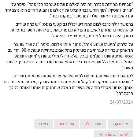
"מבחינת מהירות מכירה, זה היה האלבום שלנו שנמכר הכי מהר", סיפר על
'שדים' והוסיף: "תוך חודש כבר קיבלנו עליו אלבום זהב. עד היום הוא ניצב יחד
עם האלבום הראשון שלנו 'זמן סוכר' במקום גבוה".
בהמשך גילה כי באלבום המחודש יכללו גם קטעי בונוס: "יש כמה שירים
שהקלטנו כדמואים לאלבום והם לא נכנסו, שהולכים להיות קטעי בונוס. זה
כמובן יהיה גם באפל מיוזיק, ספוטיפיי וכן הלאה".
על הלהיט 'מישהו שומע אותי', מתוך אותו אלבום, סיפר: "זה שיר שנוצר
מדאחקה, בדירה שגרתי בה בשינקין בתל אביב בתחילת שנות ה-90. יחד עם
אסף שריג פשוט ג'מג'מנו, בגלל שלא היו לי מילים, שרתי 'מישהו שומע
אותי'. דווקא בגלל שהוא נוצר בלי מאמץ או מחשבה יתרה - הוא הפך להיות
משהו".
לקראת סיום השיחה, התייחס לתחושת המיצוי מהופעה עם אותם שירים:
"כשאתה מנגן מוזיקה מול קהל והוא מתרגש ממנה ורוקד, אז זה תמיד מרגש
אותך. אנחנו אסירי תודה על השירים האלה שמחזיקים אותנו ואותם כל כך
הרבה זמן".
24/07/2024
איריס קול
איפה הילד
חמי רודנר
בארבי
'מישהו שומע אותי'