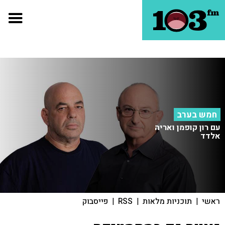
חמש בערב
עם רון קופמן ואריה
אלדד
ראשי
|
תוכניות מלאות
|
RSS
|
פייסבוק