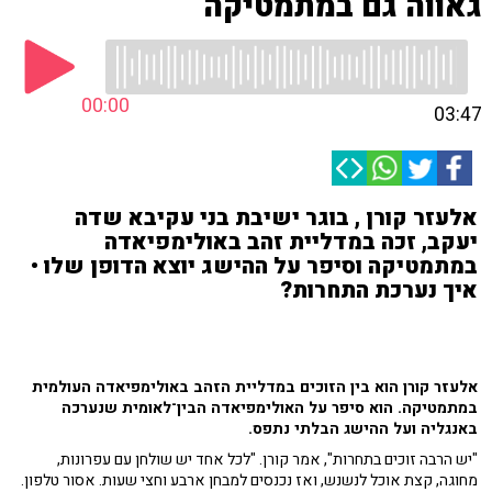
גאווה גם במתמטיקה
00:00
03:47
אלעזר קורן , בוגר ישיבת בני עקיבא שדה
יעקב, זכה במדליית זהב באולימפיאדה
במתמטיקה וסיפר על ההישג יוצא הדופן שלו •
איך נערכת התחרות?
אלעזר קורן הוא בין הזוכים במדליית הזהב באולימפיאדה העולמית
במתמטיקה. הוא סיפר על האולימפיאדה הבין־לאומית שנערכה
באנגליה ועל ההישג הבלתי נתפס.
"יש הרבה זוכים בתחרות", אמר קורן. "לכל אחד יש שולחן עם עפרונות,
מחוגה, קצת אוכל לנשנש, ואז נכנסים למבחן ארבע וחצי שעות. אסור טלפון.