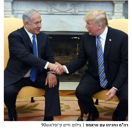
רה"מ נתניהו עם טראמפ
| צילום: חיים זך/פלאש90