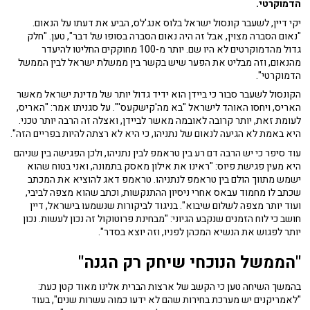
הדמוקרטי.
יקי דיין, לשעבר קונסול ישראל בלוס אנג'לס, הביע את דעתו על הנאום.
"נאום הסברה מצוין, אבל זה היה נאום הסברה בסופו של דבר", טען. "חלק
גדול מהדמוקרטים לא היו שם. יותר מ-100 מחוקקים החליטו להיעדר
מהנאום, וזה מבליט את הפער שיש בקשר בין ממשלת ישראל לבין הממשל
הדמוקרטי".
הקונסול לשעבר סבור כי ביידן הוא ידיד גדול יותר של מדינת ישראל מאשר
האריס, ויחסו האוהד לישראל "בא מה'קישקעס'". על סגניתו אמר: "האריס,
לעומת זאת, יותר קרובה לאובמה מאשר לביידן, ואצלה זה הרבה יותר טכני.
היא באמת לא הגיעה לנאום של נתניהו, כי היא לא רצתה להיות בפריים הזה".
עוד סיפר כי יש הרבה דם רע בין טראמפ לבין נתניהו, ולכן הפגישה בין שניהם
היא מעין פגישת פיוס: "ראינו את אילון מאסק בתמונה, ואני בטוח שהוא
ישמש מתווך הולם בין טראמפ לנתניהו. טראמפ דאג להוציא את המכתב
שכתב לו מחמוד עבאס אחרי ניסיון ההתנקשות, וכתב שהוא מצפה לביבי,
ועוד יותר מצפה לשלום שיבוא". בניגוד לביקורות שנשמעו בישראל, דיין
חושב כי לוח הזמנים שנקבע הגיוני: "מבחינת פרוטוקול זה נכון לעשות. נכון
יותר לפגוש את הנשיא המכהן לפניו, וזה יוצא בסדר".
"הממשל הנוכחי שיחק רק הגנה"
בהמשך השיחה טען כי הקשב של ארצות הברית אלינו מאוד קטן כעת:
"לאמריקנים יש מערכת בחירות שהם לא ידעו כמוה עשרות שנים", בעוד