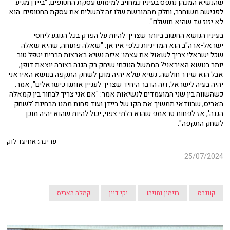
שהנשיא המכהן נתפס בעיניו כמחויב למימוש עסקת החטופים, "ביידן מגיע
לפגישה משוחרר, וחלק מהמורשת שלו זה להשלים את עסקת החטופים. הוא
לא יזוז עד שהיא תושלם".
בעיניו הנושא החשוב ביותר שצריך להיות על הפרק בכל הנוגע ליחסי
ישראל-ארה"ב הוא המדיניות כלפי איראן: "שאלה פתוחה, שהיא שאלה
שכל ישראלי צריך לשאול את עצמו: איזה נשיא בארצות הברית יטפל טוב
יותר בנושא האיראני? הממשל הנוכחי שיחק רק הגנה בצורה יוצאת דופן,
אבל הוא שידר חולשה. נשיא שלא יהיה מוכן לשחק התקפה בנושא האיראני
יהיה בעיה לישראל, וזה הדבר היחיד שצריך לעניין אותנו כישראלים", אמר.
כשהשווה בין שני המועמדים לנשיאות אמר: "אם אני צריך לבחור בין קמאלה
האריס, שבוודאי תמשיך את הקו של ביידן ועוד פחות ממנו מבחינת 'לשחק
הגנה', אז לפחות טראמפ שהוא בלתי צפוי, יכול להיות שהוא יהיה מוכן
לשחק התקפה".
עריכה: אחיעד לוק
25/07/2024
קונגרס
בנימין נתניהו
יקי דיין
קמלה האריס