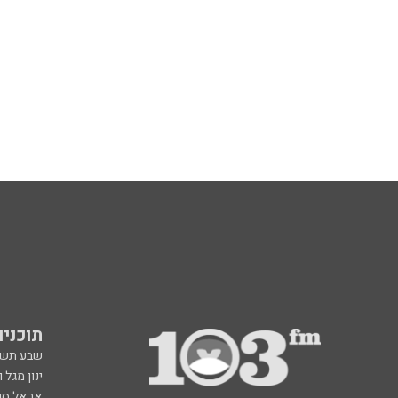
תוכניות fm
שבע תש
ינון מגל 
אראל סג"