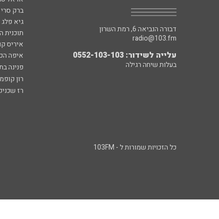
ברק סרי 
גיא פלג
דבורה הנביאה 6, רמת השרון
תוכנית ה
radio@103.fm
איריס קו
עלייה לשידור: 0552-103-103
איפה הכ
בעלות שיחה רגילה
פנינה בת
רון קופמ
רז שכניק
כל הזכויות שמורות ל - 103FM