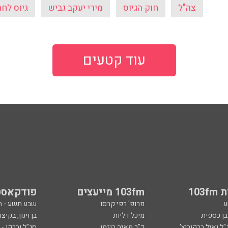
צה"ל
חוק הגיוס
מירי יעקב גביש
גיוס לח
עוד קטעים
103
103fm מייעצים
פודקאסט
ע
פרופ' רפי קרסו
שבע תשע - 
ובן כספית
מיכל דליות
בן וינון, בקיצו
ל ואיל ברקוביץ'
ד"ר מאיה רוזמן
סג"ל וברקו -