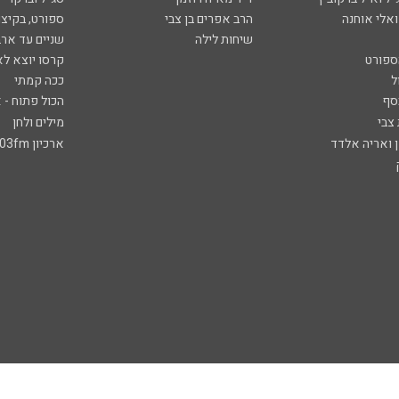
ואלי אוחנה
הרב אפרים בן צבי
ספורט, בקיצו
שיחות לילה
שניים עד ארב
ספורט
קרסו יוצא לא
ל
ככה קמתי
סף
הכול פתוח - א
 צבי
מילים ולחן
ן ואריה אלדד
ארכיון 103fm