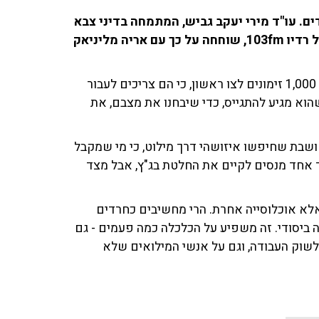
ם. עו"ד מירי יעקב גביש, המתמחה בדיני צבא
ומנחה את הפודקאסט 'היחידה לחיילים ולמתגייסים' של רדיו 103fm, שוחחה על כך עם אריה מליניאק
לדבריה, "אני אעשה קצת סדר - זה לא 1,000 צווי גיוס - זה 1,000 זימונים לצו ראשון, כי הם צריכים לעבור
שהוא מגיע להתגייס, כדי שיבחנו את מצבם, את
ושבת שחיפשו איזושהי דרך מילוט, כי מי שמקבל
צד אחד מנסים לקיים את החלטת בג"ץ, אבל מצד
 אלא אוכלוסייה אחרת. הרי מחשיבים כחרדים
 ביסודי. זה משפיע על הכלכלה כמה פעמים - גם
לשוק העבודה, וגם על אנשי המילואים שלא