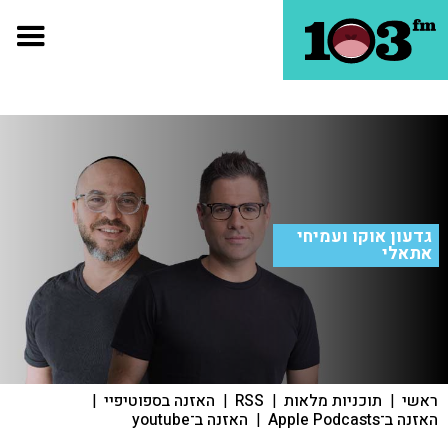
גדעון אוקו ועמיחי
אתאלי
ראשי
|
תוכניות מלאות
|
RSS
|
האזנה בספוטיפיי
|
האזנה ב־Apple Podcasts
|
האזנה ב־youtube