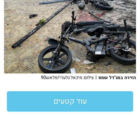
הזירה במג'דל שמס
| צילום: מיכאל גלעדי/פלאש90
עוד קטעים