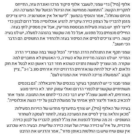
אלוף (מיל') גדי שמני, לשעבר אלוף פיקוד מרכז ואוגדת עזה, התייחס
לתקרית הקשה: "התחושה ממחישה את הניהול הכושל של המערכה הזו,
מהיום שהחלה", אמר והוסיף בהמשך: "לישראל אין אסטרטגיה. היינו צריכים
מזמן להכריז על הצפון כזירה עיקרית. להניע אוכלוסייה מכל דרום לבנון כדי
לייצר לחץ. יש בעזה פעילות מבוססת מודיעין, אבל אין מספיק לחץ בעזה.
החיילים מנצחים בכל מפגש, אבל כל מה שקשור בהנהגה למעלה, יש לנו בעיה
קשה. היינו צריכים לסיים את הסיפור בעזה ולהחזיר את החטופים. הם הדבר
הכי חשוב".
שמני תקף את התנהלות הדרג המדיני: "הכול קשור במה שמגדיר הדרג
המדיני. יש לנו הנהגה מדינית שלא כשירה, כי האנשים לא מחוברים למה
שקורה. מה שצריך לעשות נתניהו כשהוא חוזר דבר ראשון הוא לבטל את חוק
הלאום. לא יכול להיות שהאזרחים הדרוזים יהיו אזרחים סוג ב' ו-ג'", ציין
וקבע: "הממשלה צריכה להחזיר את המנדט לעם".
שמני סבור כי יש להתמקד בעיקר בנכסים של חיזבאללה: "גם בנכסים
תשתיתיים שקשורים לכפרי הדרום ואולי עמוק יותר. לא הייתי פוגע
באזרחים, לא חושב שצה"ל יציע דבר כזה כדי לתחם את התגובה. ומצד אחר
להכאיב מאוד וליצור לחץ אמיתי על ממשלת לבנון על ידי הנעת אוכלוסייה".
בעיניו של האלוף (מיל), יש צורף בתיעדוף מחדש של הזירות הפעילות:
"מכאן והלאה צריך לסיים את המערכה בעזה, לחתור לעסקה לשחרור
החטופים - זה מה שיוכל להפנות את צה"ל לצפון. להכריז על לבנון כזירה
מרכזית, על איו"ש כזירה שנייה ועל ועזה כזירה שלישית. הבעיה היא שכרגע
אין שום שיח שיש בו החלטות באופן סדור", אמר והדגיש את ההיבט