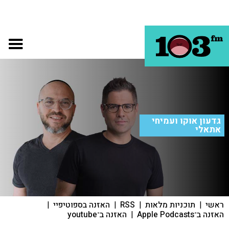
גדעון אוקו ועמיחי
אתאלי
ראשי
|
תוכניות מלאות
|
RSS
|
האזנה בספוטיפיי
|
האזנה ב־Apple Podcasts
|
האזנה ב־youtube