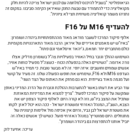
הגיאופוליטי: "בשביל להיכנס למלחמה עם לבנון ישראל צריכה להיות חלק
מקואליציה כדי להתמודד עם טבעת החנק שאיראן הקימה סביבנו. במקום זה
נתניהו משמר קואליציה משיחית חצי לא ציונית".
להעדיף M16 על F16
אלוף פיקוד המרכז לשעבר מודאג מאוד מההתפתחויות ביהודה ושומרון:
"באיו"ש יש מאמצים אדירים של איראן. הרבה מאוד התארגנויות מקומיות.
כולם מתחברים יחד: חמאס, ג'יהאד איסלאמי וגם פתח".
השימוש ההולך וגובר בחיל האוויר בפעילויות צה"ל בשומרון מדליק אצלו
נורה אדומה: "השינויים האלה בהפעלת הכוח - כשצה"ל מפעיל כוחות אוויר,
אנשים שמחים וחושבים: איזה יופי. זה לא מבשר טובות. כי תמיד באיו"ש
העדפנו M16 ולא F16, שימחיש את חופש הפעולה שלנו. זה מעיד על קושי
ועל מגמה מאוד בעייתית. הוא גם מחזק את האתוס של הצד השני".
עוד הביע את דעתו באשר להתערבות ההולכת וגוברת של הדרג המדיני באופן
שמקשה על פיקוד המרכז לפעול: "צריך למצוא את המדיניות המאוזנת
שתכיל את המצב ביו"ש, וזה לא קורה היום. לאלוף פיקוד הצפון יש את
הצבא, השב"כ, המנהל האזרחי ומשטרת ישראל - ככה הוא יכול לאזן: לקחו
את משטרת ישראל לבן גביר, והיום אין אכיפה מול אלימות קיצונית של
מתנחלים. היום סמוטריץ' במנהל האזרחי פועל. כשיש לך אנשים כאלה זה
יוביל אותנו להתפרצות גם ביהודה ושומרון".
עריכה: אחיעד לוק