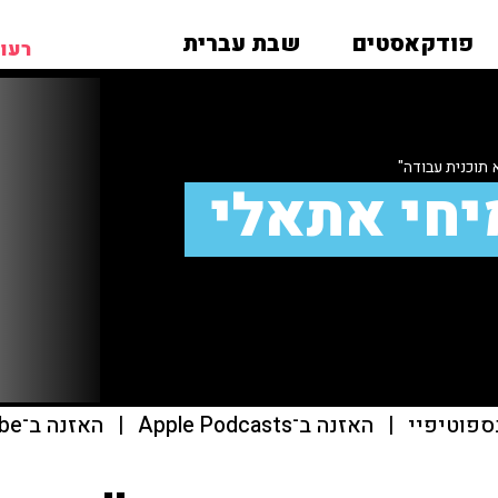
פודקאסטים
שבת עברית
רעות
 תוכנית עבודה"
יחי אתאלי
ספוטיפיי
|
האזנה ב־Apple Podcasts
|
האזנה ב־youtube