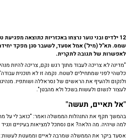
12 ילדים ובני נוער נרצחו באכזריות כתוצאה מפגיעת
שמס. תא"ל (מיל') אמל אסעד, לשעבר סגן מפקד יחידת 
לאפשרות של תגובה לתקרית.
"מדינה לא צריכה לעבוד מתוך רגש נקם, צריכה להיות מנהי
כלשהי לפני שמתחילים לשטח. נקמה זו לא תוכנית עבודה", 
ולנקום ולהעיף את הראשים של נסראללה ושותפיו. מנהיגו
לעצור לנשום ולעשות בשכל ולא מהבטן".
"אל תאיים, תעשה"
בהמשך תקף את התנהלות הממשלה ואמר: "כואב לי על מה ש
למה שיהיה. מה הלאה? אם נסתכל למציאות בעיניים ונגיד
אסעד ביקר את הממשלה שמרבה לאיים וממעטת לעשות: "א
המנהיגים שלנו שמדברים, מדברים ומדברים. פעם ערפאת ה
אנחנו מאיימים, והם עובדים. אל תאיים, תעשה. עזוב אותי
לא מתאים למנהיג שהמדינה שלו חשובה לו".