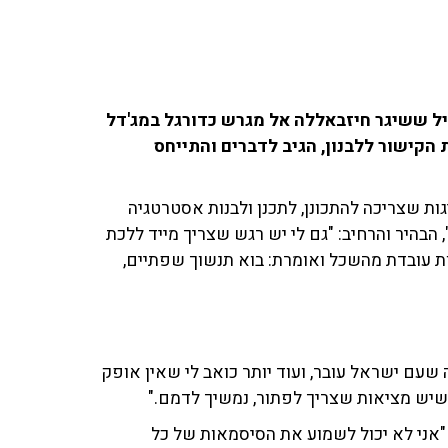
 טיל ששיגר חיזבאללה אל מגרש כדורגל במג'דל
הקישור ללבנון, הגיב לדברים והתייחס
גות שצריכה להתכונן, לתכנן ולבנות אסטרטגיה
הבהיר והרחיב: "גם לי יש רגש שצריך מייד ללכת
ת עובדת מהשכל ואומרת: בוא תנשוך שפתיים,
עם ישראל עובר, ועוד יותר כואב לי שאין אופק
 שיש מציאות שצריך לפתור, נמשיך לדמם."
ני לא יכול לשמוע את הסיסמאות של כל
יה מצהיר, ומדינת ישראל הייתה עושה. היום
 מהסיסמאות האלה, לא אני ולא כל עם ישראל - זה