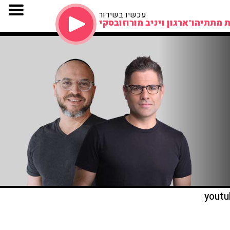
עכשיו בשידור
 מתתיהו־ארגון ויניב מורוזובסקי