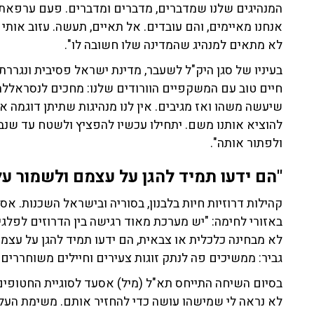
בעיניו של סגן היק"ל לשעבר, מדינת ישראל פסיבית ונגררת 
חיים טוב עם המשקפיים הוורודים שלנו: מחכים לנסראללה
שיעשה משהו ואז מגיבים. אין לנו מנהיגות שתיתן דוגמה אי
להוציא אותנו משם. יתחילו עכשיו להפציץ ולשטח עד שנב
ולפתור אותה".
"הם ידעו תמיד להגן על עצמם ולשמור ע
קהילות דרוזיות חיות בלבנון, בסוריה ובישראל השכנות. אס
באזורי לחימה: "יש מערכת מאוד רגישה בין הדרוזים לפלגים
לא מבחינה כלכלית או צבאית, הם ידעו תמיד להגן על עצמ
גביר: ממשיכים פה לנתק זוגות צעירים וחיילים משוחררי
בסיום השיחה התייחס תא"ל (מיל) אסעד לסוגיית החטופים 
לא נראה לי שמישהו עושה כדי להחזיר אותם. משימת העל 
אין מחיר לחיי האדם האלה, ולכן צריך לעשות הכול כדי ל
ילדים חטופים בעזה כבר עשרה חודשים ואנחנו מדברים על 