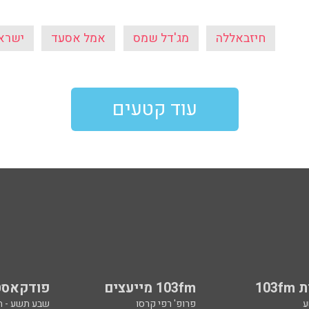
103
103fm מייעצים
פודקאסט
ע
פרופ' רפי קרסו
שבע תשע - 
ובן כספית
מיכל דליות
בן וינון, בקיצו
ל ואיל ברקוביץ'
ד"ר מאיה רוזמן
סג"ל וברקו -
ואלי אוחנה
הרב אפרים בן צבי
ספורט, בקיצו
שיחות לילה
שניים עד ארב
ספורט
קרסו יוצא לא
ל
ככה קמתי
סף
הכול פתוח - א
 צבי
מילים ולחן