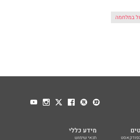
ים
מידע כללי
הפודקאסט
תנאי שימוש
ר
אודות הרדיו
 הפודקאסט
לוח שידורים
ר
מדיניות פרטיות
ע, בקיצור
הצהרת נגישות
כול
הרשמה לניוזלטר
צרו קשר
מנון רגב