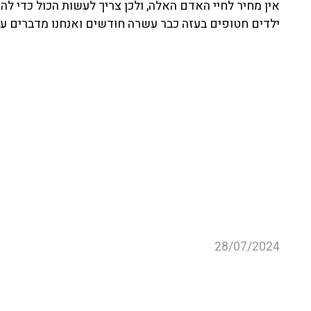
28/07/2024
חיזבאללה
מג'דל שמס
אמל אסעד
ישרא
עוד קטעים