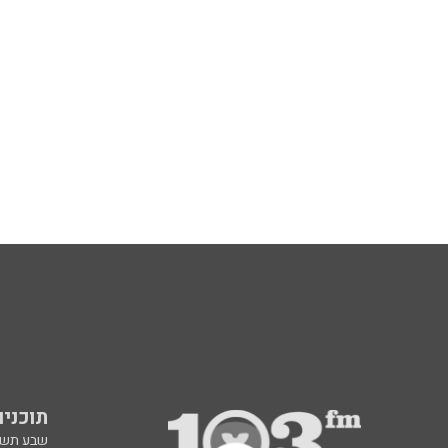
תוכניות fm
שבע תש
ינון מגל 
אראל סג"
ברק סרי 
גיא פלג
דבורה הנביאה 6, רמת השרון
תוכנית ה
radio@103.fm
איריס קו
עלייה לשידור: 0552-103-103
איפה הכ
בעלות שיחה רגילה
פנינה בת