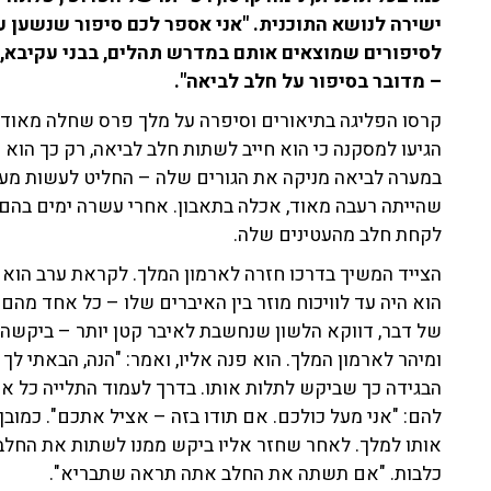
ישירה לנושא התוכנית. "אני אספר לכם סיפור שנשען
לסיפורים שמוצאים אותם במדרש תהלים, בבני עקיבא, 
– מדובר בסיפור על חלב לביאה".
קרסו הפליגה בתיאורים וסיפרה על מלך פרס שחלה מאוד. ז
במערה לביאה מניקה את הגורים שלה – החליט לעשות מעשה
שהייתה רעבה מאוד, אכלה בתאבון. אחרי עשרה ימים בהם 
לקחת חלב מהעטינים שלה.
הצייד המשיך בדרכו חזרה לארמון המלך. לקראת ערב הוא ח
הוא היה עד לוויכוח מוזר בין האיברים שלו – כל אחד מהם
של דבר, דווקא הלשון שנחשבת לאיבר קטן יותר – ביקשה 
ומיהר לארמון המלך. הוא פנה אליו, ואמר: "הנה, הבאתי לך 
הבגידה כך שביקש לתלות אותו. בדרך לעמוד התלייה כל אי
להם: "אני מעל כולכם. אם תודו בזה – אציל אתכם". כמובן 
אותו למלך. לאחר שחזר אליו ביקש ממנו לשתות את החלב,
כלבות. "אם תשתה את החלב אתה תראה שתבריא".