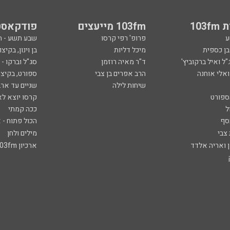
103
103fm מייעצים
פודקאסט
ע
פרופ' רפי קרסו
שבע תשע - 
ובן כספית
מיכל דליות
בן וינון, בקיצו
ל ואיל ברקוביץ'
ד"ר מאיה רוזמן
סג"ל וברקו -
ואלי אוחנה
הרב אפרים בן צבי
ספורט, בקיצו
שיחות לילה
שניים עד ארב
ספורט
קרסו יוצא לא
ל
ככה קמתי
סף
הכול פתוח - א
 צבי
מילים ולחן
ן ואריה אלדד
ארכיון 103fm