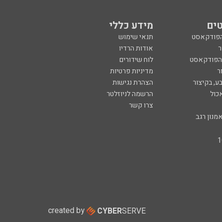
ים
מידע כללי
הפודקאסט
תנאי שימוש
ר
אודות הרדיו
 הפודקאסט
לוח שידורים
ר
מדיניות פרטיות
ע, בקיצור
הצהרת נגישות
כול
הרשמה לניוזלטר
צרו קשר
מנון רגב
created by
CYBER
SERVE