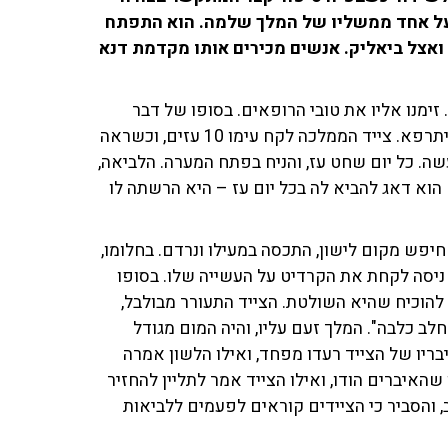
 על אחד ממשליו של המלך שלמה. הוא התפתח
ואצל ביאליק. אנשים מכירים אותו מקדמת דנא
ימנו אליו את טובי הרופאים. בסופו של דבר
הגיעו למסקנה כי הוא חייב לשתות חלב לביאה, רק כך הוא יתרפא. צייד הממלכה לקח עימו 10 עזים, וכשראה
. כל יום שחט עז, והניח בפתח המערה. הלביאה,
הוא דאג להביא לה בכל יום עז – היא הרשתה לו
יפש מקום לישון, התכסה במעילו ונרדם. בחלומו,
 ניסה לקחת את הקרדיט על העשייה שלו. בסופו
להוכיח שהיא השולטת. הצייד התעורר מבולבל,
חלב כלבה". המלך זעם עליו, והיה המום מגודל
בריו של הצייד רעדו מפחד, ואילו הלשון אמרה
שהאיברים הודו, ואילו הצייד אמר לתליין להחזיר
 והסביר כי הציידים קוראים לפעמים ללביאות