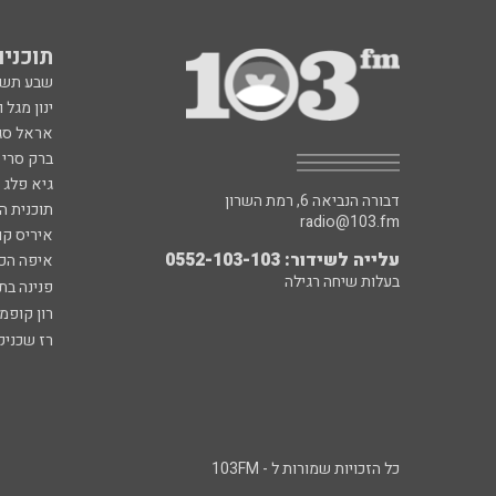
תוכניות fm
שבע תש
ינון מגל 
אראל סג"
ברק סרי 
גיא פלג
דבורה הנביאה 6, רמת השרון
תוכנית ה
radio@103.fm
איריס קו
עלייה לשידור: 0552-103-103
איפה הכ
בעלות שיחה רגילה
פנינה בת
רון קופמ
רז שכניק
כל הזכויות שמורות ל - 103FM