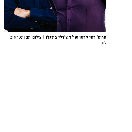
פרופ' רפי קרסו ועו"ד צ'רלי בוזגלו
| צילום: תם וינטראוב
לוק