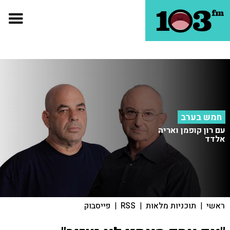
חמש בערב
עם רון קופמן ואריה
אלדד
ראשי
|
תוכניות מלאות
|
RSS
|
פייסבוק