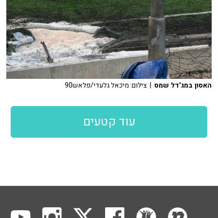
האסון במג'דל שמס
| צילום: מיכאל גלעדי/פלאש90
עוד קטעים