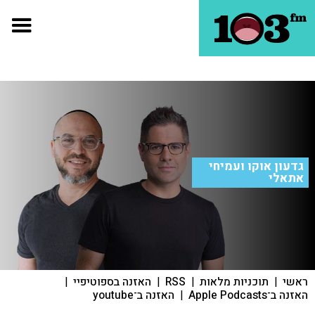
גדעון אוקו ועמיחי
אתאלי
ראשי
|
תוכניות מלאות
|
RSS
|
האזנה בספוטיפיי
|
האזנה ב־Apple Podcasts
|
האזנה ב־youtube